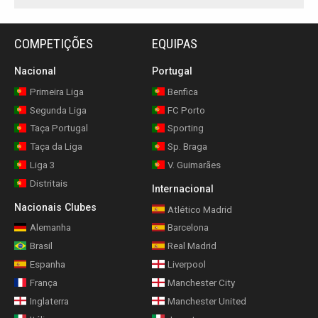
COMPETIÇÕES
EQUIPAS
Nacional
Portugal
Primeira Liga
Benfica
Segunda Liga
FC Porto
Taça Portugal
Sporting
Taça da Liga
Sp. Braga
Liga 3
V. Guimarães
Distritais
Internacional
Nacionais Clubes
Atlético Madrid
Alemanha
Barcelona
Brasil
Real Madrid
Espanha
Liverpool
França
Manchester City
Inglaterra
Manchester United