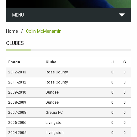
MENU
Home
Colin McMenamin
CLUBES
Época
Clube
J
G
2012-2013
Ross County
0
0
2011-2012
Ross County
0
0
2009-2010
Dundee
0
0
2008-2009
Dundee
0
0
2007-2008
Gretna FC
0
0
2005-2006
Livingston
0
0
2004-2005
Livingston
0
0