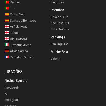
Dragão
Recordes
Luz
Prémios
Camp Nou
Bola de Ouro
Santiago Bernabéu
The Best FIFA
Anfield Road
Bota de Ouro
Etihad
Rankings
Old Trafford
Ranking FIFA
Juventus Arena
Allianz Arena
Multimédia
Parc des Princes
Vídeos
LIGAÇÕES
Redes Sociais
Facebook
X
Instagram
Youtube