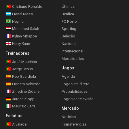
Cristiano Ronaldo
Últimas
Lionel Messi
Benfica
Neymar
FC Porto
Mohamed Salah
Sporting
Kylian Mbappe
Seleção
Harry Kane
Nacional
Internacional
Treinadores
Modalidades
José Mourinho
Jogos
Jorge Jesus
Pep Guardiola
Agenda
Ernesto Valverde
Jogos em direto
Zinedine Zidane
Probabilidades
Jurgen Klopp
Jogos na televisão
Maurizio Sarri
Mercado
Estádios
Notícias
Alvalade
Transferências