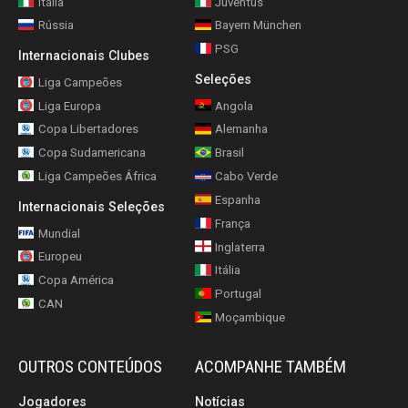
Itália
Juventus
Rússia
Bayern München
PSG
Internacionais Clubes
Seleções
Liga Campeões
Liga Europa
Angola
Copa Libertadores
Alemanha
Copa Sudamericana
Brasil
Liga Campeões África
Cabo Verde
Espanha
Internacionais Seleções
França
Mundial
Inglaterra
Europeu
Itália
Copa América
Portugal
CAN
Moçambique
OUTROS CONTEÚDOS
ACOMPANHE TAMBÉM
Jogadores
Notícias