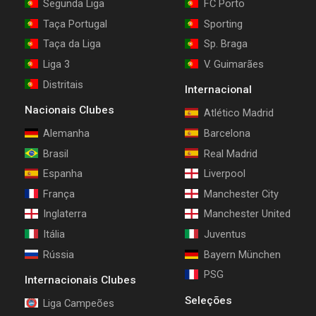
Segunda Liga
FC Porto
Taça Portugal
Sporting
Taça da Liga
Sp. Braga
Liga 3
V. Guimarães
Distritais
Internacional
Nacionais Clubes
Atlético Madrid
Alemanha
Barcelona
Brasil
Real Madrid
Espanha
Liverpool
França
Manchester City
Inglaterra
Manchester United
Itália
Juventus
Rússia
Bayern München
PSG
Internacionais Clubes
Seleções
Liga Campeões