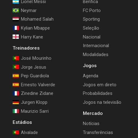
Lionel Messi
Benfica
Neymar
FC Porto
Mohamed Salah
Sporting
Kylian Mbappe
Seleção
Harry Kane
Nacional
Internacional
Treinadores
Modalidades
José Mourinho
Jogos
Jorge Jesus
Pep Guardiola
Agenda
Ernesto Valverde
Jogos em direto
Zinedine Zidane
Probabilidades
Jurgen Klopp
Jogos na televisão
Maurizio Sarri
Mercado
Estádios
Notícias
Alvalade
Transferências