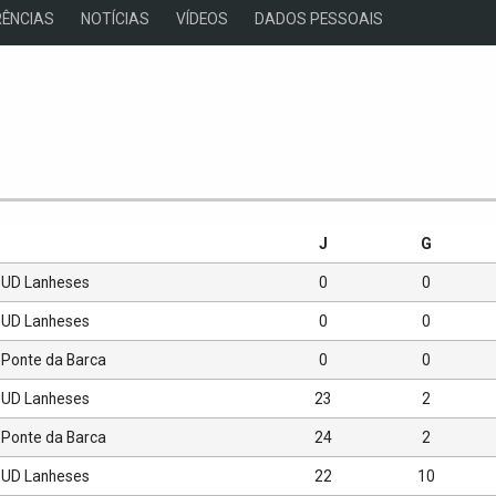
ÊNCIAS
NOTÍCIAS
VÍDEOS
DADOS PESSOAIS
s
J
G
UD Lanheses
0
0
UD Lanheses
0
0
Ponte da Barca
0
0
UD Lanheses
23
2
Ponte da Barca
24
2
UD Lanheses
22
10