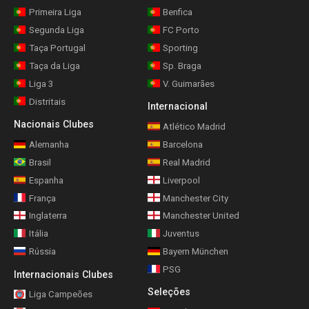
Primeira Liga
Benfica
Segunda Liga
FC Porto
Taça Portugal
Sporting
Taça da Liga
Sp. Braga
Liga 3
V. Guimarães
Distritais
Internacional
Nacionais Clubes
Atlético Madrid
Alemanha
Barcelona
Brasil
Real Madrid
Espanha
Liverpool
França
Manchester City
Inglaterra
Manchester United
Itália
Juventus
Rússia
Bayern München
PSG
Internacionais Clubes
Seleções
Liga Campeões