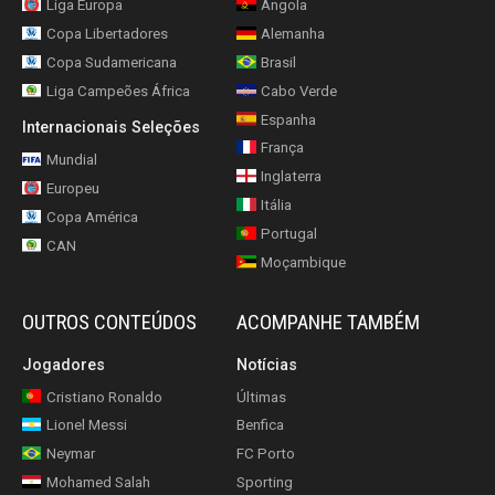
Liga Europa
Angola
Copa Libertadores
Alemanha
Copa Sudamericana
Brasil
Liga Campeões África
Cabo Verde
Espanha
Internacionais Seleções
França
Mundial
Inglaterra
Europeu
Itália
Copa América
Portugal
CAN
Moçambique
OUTROS CONTEÚDOS
ACOMPANHE TAMBÉM
Jogadores
Notícias
Cristiano Ronaldo
Últimas
Lionel Messi
Benfica
Neymar
FC Porto
Mohamed Salah
Sporting