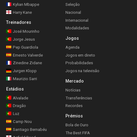
Kylian Mbappe
Seleção
Harry Kane
Nacional
Internacional
Treinadores
Modalidades
José Mourinho
Jogos
Jorge Jesus
Pep Guardiola
Agenda
Ernesto Valverde
Jogos em direto
Zinedine Zidane
Probabilidades
Jurgen Klopp
Jogos na televisão
Maurizio Sarri
Mercado
Estádios
Notícias
Alvalade
Transferências
Dragão
Recordes
Luz
Prémios
Camp Nou
Bola de Ouro
Santiago Bernabéu
The Best FIFA