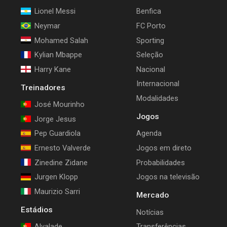
Lionel Messi
Benfica
Neymar
FC Porto
Mohamed Salah
Sporting
Kylian Mbappe
Seleção
Harry Kane
Nacional
Internacional
Treinadores
Modalidades
José Mourinho
Jogos
Jorge Jesus
Pep Guardiola
Agenda
Ernesto Valverde
Jogos em direto
Zinedine Zidane
Probabilidades
Jurgen Klopp
Jogos na televisão
Maurizio Sarri
Mercado
Estádios
Notícias
Alvalade
Transferências