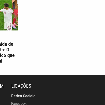
aída de
do: O
ico que
l
ÉM
LIGAÇÕES
Redes Sociais
Facebook