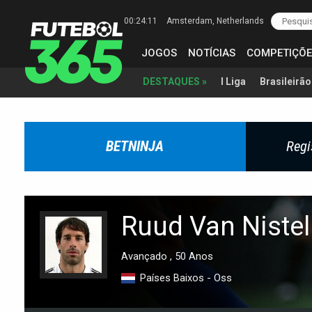
00:24:12
Amsterdam
, Netherlands
JOGOS
NOTÍCIAS
COMPETIÇÕE
I Liga
Brasileirão
DESTAQUES »
BETNINJA
Regi
Ruud Van Nistel
Avançado , 50 Anos
Países Baixos - Oss