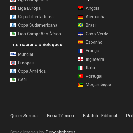
Liga Europa
Angola
Copa Libertadores
Alemanha
Copa Sudamericana
Brasil
Liga Campeões África
Cabo Verde
Espanha
Internacionais Seleções
França
Mundial
Inglaterra
Europeu
Itália
Copa América
Portugal
CAN
Moçambique
Quem Somos
Ficha Técnica
Estatuto Editorial
Pol
Stock Images by
Depositphotos