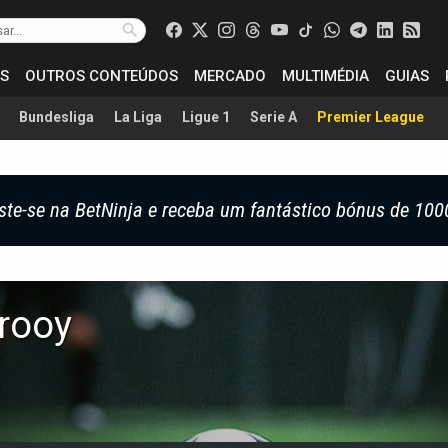
S
OUTROS CONTEÚDOS
MERCADO
MULTIMÉDIA
GUIAS
Bundesliga
La Liga
Ligue 1
Serie A
Premier League
ste-se na BetNinja e receba um fantástico bónus de 100
rooy