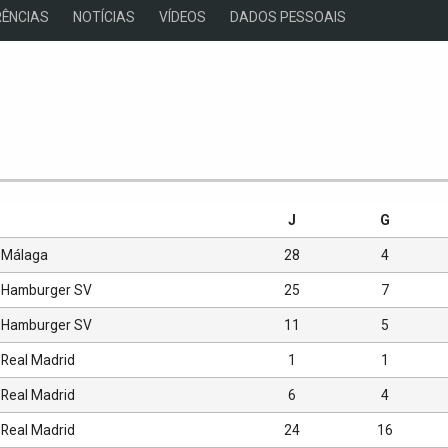
ÊNCIAS
NOTÍCIAS
VÍDEOS
DADOS PESSOAIS
s
J
G
Málaga
28
4
Hamburger SV
25
7
Hamburger SV
11
5
Real Madrid
1
1
Real Madrid
6
4
Real Madrid
24
16