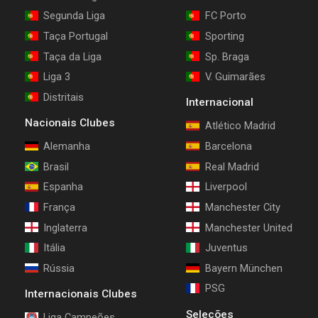
Segunda Liga
FC Porto
Taça Portugal
Sporting
Taça da Liga
Sp. Braga
Liga 3
V. Guimarães
Distritais
Internacional
Nacionais Clubes
Atlético Madrid
Alemanha
Barcelona
Brasil
Real Madrid
Espanha
Liverpool
França
Manchester City
Inglaterra
Manchester United
Itália
Juventus
Rússia
Bayern München
PSG
Internacionais Clubes
Seleções
Liga Campeões