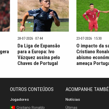
28-07-2026 · 07:44
23-07-2026 · 15:30
Da Liga de Expansão
O impacto da s
 gera
para a Europa: Ivo
Cristiano Ronal
Vázquez assina pelo
abismo económ
Chaves de Portugal
ameaça Portuga
OUTROS CONTEÚDOS
ACOMPANHE TAMB
Jogadores
Notícias
Cristiano Ronaldo
Últimas