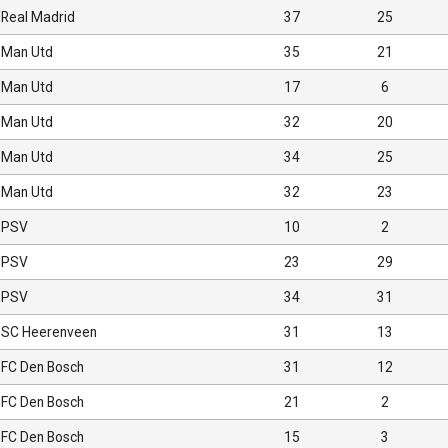
Real Madrid
37
25
Man Utd
35
21
Man Utd
17
6
Man Utd
32
20
Man Utd
34
25
Man Utd
32
23
PSV
10
2
PSV
23
29
PSV
34
31
SC Heerenveen
31
13
FC Den Bosch
31
12
FC Den Bosch
21
2
FC Den Bosch
15
3