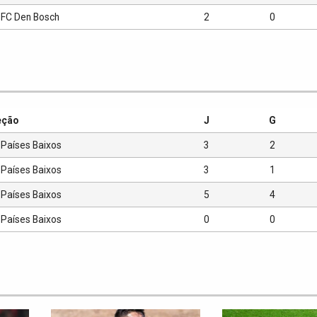
FC Den Bosch
2
0
eção
J
G
Países Baixos
3
2
Países Baixos
3
1
Países Baixos
5
4
Países Baixos
0
0