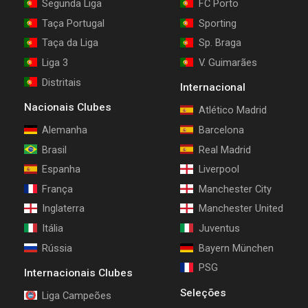
Segunda Liga
FC Porto
Taça Portugal
Sporting
Taça da Liga
Sp. Braga
Liga 3
V. Guimarães
Distritais
Internacional
Nacionais Clubes
Atlético Madrid
Alemanha
Barcelona
Brasil
Real Madrid
Espanha
Liverpool
França
Manchester City
Inglaterra
Manchester United
Itália
Juventus
Rússia
Bayern München
PSG
Internacionais Clubes
Seleções
Liga Campeões