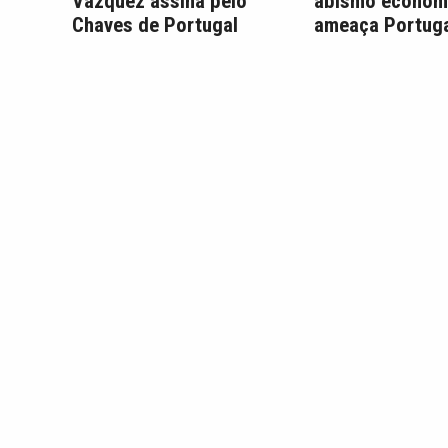
Vázquez assina pelo
abismo económ
Chaves de Portugal
ameaça Portuga