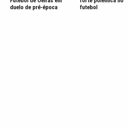
Futebol de Oeiras em
forte polémica no
duelo de pré-época
futebol