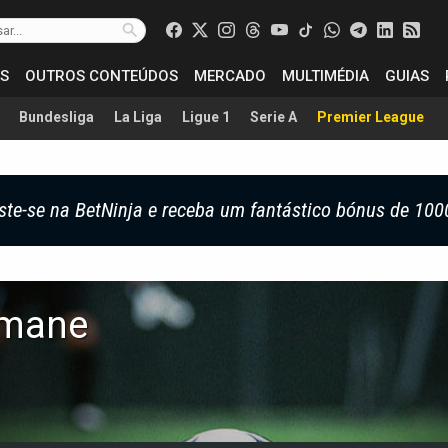
S
OUTROS CONTEÚDOS
MERCADO
MULTIMÉDIA
GUIAS
Bundesliga
La Liga
Ligue 1
Serie A
Premier League
ste-se na BetNinja e receba um fantástico bónus de 100
mane