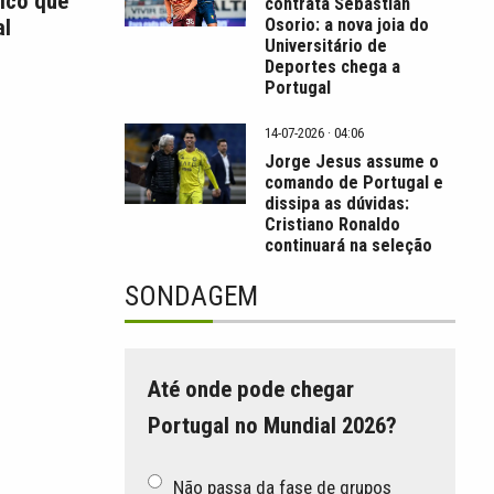
ico que
contrata Sebastián
l
Osorio: a nova joia do
Universitário de
Deportes chega a
Portugal
14-07-2026 · 04:06
Jorge Jesus assume o
comando de Portugal e
dissipa as dúvidas:
Cristiano Ronaldo
continuará na seleção
SONDAGEM
Até onde pode chegar
Portugal no Mundial 2026?
Não passa da fase de grupos