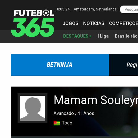
10:05:25
Amsterdam
, Netherlands
JOGOS
NOTÍCIAS
COMPETIÇÕE
I Liga
Brasileirão
DESTAQUES »
BETNINJA
Regi
Mamam Souley
Avançado , 41 Anos
Togo