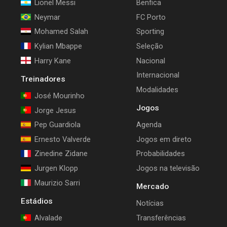
Lionel Messi
Benfica
Neymar
FC Porto
Mohamed Salah
Sporting
Kylian Mbappe
Seleção
Harry Kane
Nacional
Internacional
Treinadores
Modalidades
José Mourinho
Jogos
Jorge Jesus
Pep Guardiola
Agenda
Ernesto Valverde
Jogos em direto
Zinedine Zidane
Probabilidades
Jurgen Klopp
Jogos na televisão
Maurizio Sarri
Mercado
Estádios
Notícias
Alvalade
Transferências