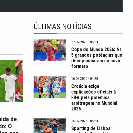
ÚLTIMAS NOTÍCIAS
17-07-2026 · 05:53
Copa do Mundo 2026: As
5 grandes potências que
decepcionaram no novo
formato
16-07-2026 · 04:28
Croácia exige
explicações oficiais à
FIFA pela polémica
arbitragem no Mundial
2026
aída de
15-07-2026 · 05:23
do: O
Sporting de Lisboa