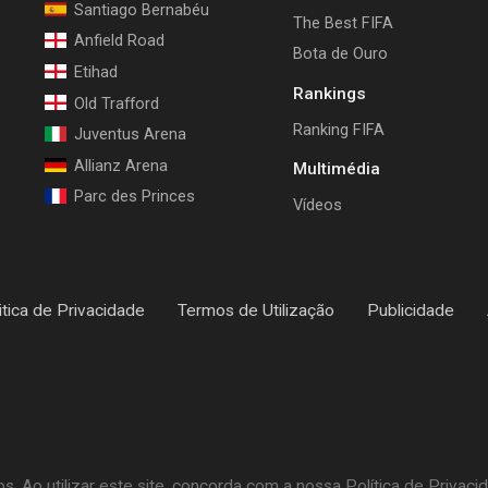
Santiago Bernabéu
The Best FIFA
Anfield Road
Bota de Ouro
Etihad
Rankings
Old Trafford
Ranking FIFA
Juventus Arena
Allianz Arena
Multimédia
Parc des Princes
Vídeos
itica de Privacidade
Termos de Utilização
Publicidade
 Ao utilizar este site, concorda com a nossa Política de Privaci