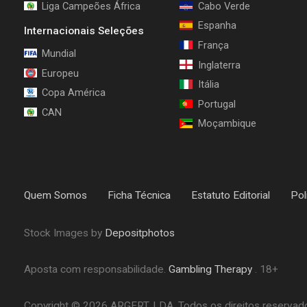
Liga Campeões África
Cabo Verde
Espanha
Internacionais Seleções
França
Mundial
Inglaterra
Europeu
Itália
Copa América
Portugal
CAN
Moçambique
Quem Somos
Ficha Técnica
Estatuto Editorial
Pol
Stock Images by
Depositphotos
Aposta com responsabilidade.
Gambling Therapy
. 18+
Copyright © 2026 ARGERT, LDA. Todos os direitos reservados.