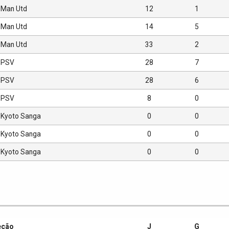
Man Utd
12
1
Man Utd
14
5
Man Utd
33
2
PSV
28
7
PSV
28
6
PSV
8
0
Kyoto Sanga
0
0
Kyoto Sanga
0
0
Kyoto Sanga
0
0
eção
J
G