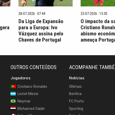
28-07-2026 · 07:44
23-07-2026 · 15:30
Da Liga de Expansão
O impacto da s
 gera
para a Europa: Ivo
Cristiano Ronal
Vázquez assina pelo
abismo económ
Chaves de Portugal
ameaça Portuga
OUTROS CONTEÚDOS
ACOMPANHE TAMB
Jogadores
Notícias
Cristiano Ronaldo
Últimas
Lionel Messi
Benfica
Neymar
FC Porto
Mohamed Salah
Sporting