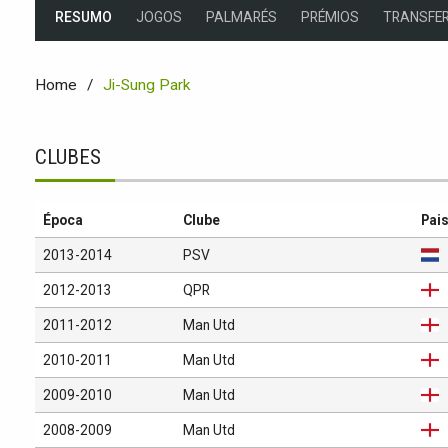
RESUMO
JOGOS
PALMARÉS
PRÉMIOS
TRANSFER
Home
Ji-Sung Park
CLUBES
Época
Clube
Pai
2013-2014
PSV
2012-2013
QPR
2011-2012
Man Utd
2010-2011
Man Utd
2009-2010
Man Utd
2008-2009
Man Utd