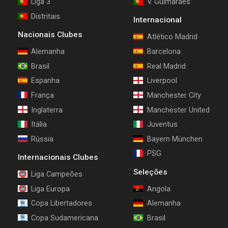
Liga 3
V. Guimarães
Distritais
Internacional
Nacionais Clubes
Atlético Madrid
Alemanha
Barcelona
Brasil
Real Madrid
Espanha
Liverpool
França
Manchester City
Inglaterra
Manchester United
Itália
Juventus
Rússia
Bayern München
PSG
Internacionais Clubes
Seleções
Liga Campeões
Liga Europa
Angola
Copa Libertadores
Alemanha
Copa Sudamericana
Brasil