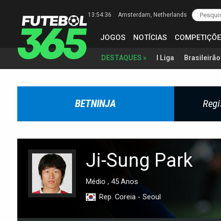
13:54:37
Amsterdam
, Netherlands
JOGOS
NOTÍCIAS
COMPETIÇÕE
I Liga
Brasileirão
DESTAQUES »
BETNINJA
Regi
Ji-Sung Park
Médio , 45 Anos
Rep. Coreia - Seoul