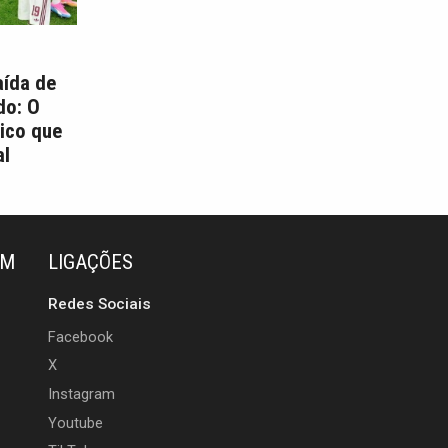
aída de
do: O
ico que
l
ÉM
LIGAÇÕES
Redes Sociais
Facebook
X
Instagram
Youtube