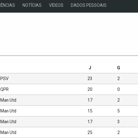
ÊNCIAS
NOTÍCIAS
VÍDEOS
DADOS PESSOAIS
s
J
G
PSV
23
2
QPR
20
0
Man Utd
17
2
Man Utd
15
5
Man Utd
17
3
Man Utd
25
2