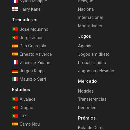
Kylian Mbappe
Seleção
Harry Kane
Nacional
Internacional
Treinadores
Modalidades
José Mourinho
Jogos
Jorge Jesus
Pep Guardiola
Agenda
Ernesto Valverde
Jogos em direto
Zinedine Zidane
Probabilidades
Jurgen Klopp
Jogos na televisão
Maurizio Sarri
Mercado
Estádios
Notícias
Alvalade
Transferências
Dragão
Recordes
Luz
Prémios
Camp Nou
Bola de Ouro