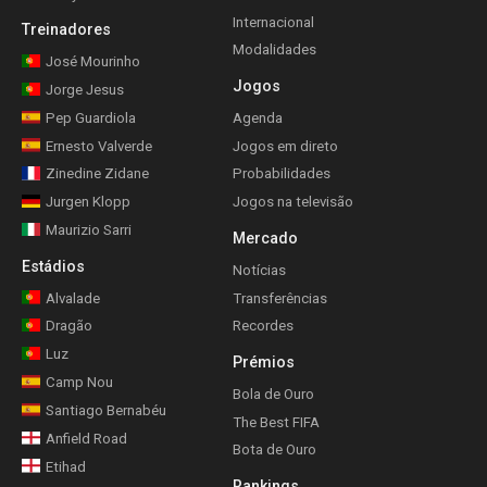
Internacional
Treinadores
Modalidades
José Mourinho
Jogos
Jorge Jesus
Pep Guardiola
Agenda
Ernesto Valverde
Jogos em direto
Zinedine Zidane
Probabilidades
Jurgen Klopp
Jogos na televisão
Maurizio Sarri
Mercado
Estádios
Notícias
Alvalade
Transferências
Dragão
Recordes
Luz
Prémios
Camp Nou
Bola de Ouro
Santiago Bernabéu
The Best FIFA
Anfield Road
Bota de Ouro
Etihad
Rankings