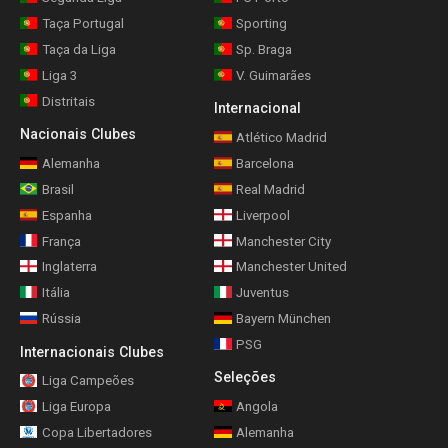
Taça Portugal
Sporting
Taça da Liga
Sp. Braga
Liga 3
V. Guimarães
Distritais
Internacional
Nacionais Clubes
Atlético Madrid
Alemanha
Barcelona
Brasil
Real Madrid
Espanha
Liverpool
França
Manchester City
Inglaterra
Manchester United
Itália
Juventus
Rússia
Bayern München
PSG
Internacionais Clubes
Seleções
Liga Campeões
Liga Europa
Angola
Copa Libertadores
Alemanha