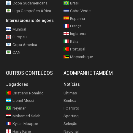
Copa Sudamericana
Brasil
Liga Campeões África
Cabo Verde
Espanha
Internacionais Seleções
França
Mundial
Inglaterra
Europeu
Itália
Copa América
Portugal
CAN
Moçambique
OUTROS CONTEÚDOS
ACOMPANHE TAMBÉM
Jogadores
Notícias
Cristiano Ronaldo
Últimas
Lionel Messi
Benfica
Neymar
FC Porto
Mohamed Salah
Sporting
Kylian Mbappe
Seleção
Harry Kane
Nacional