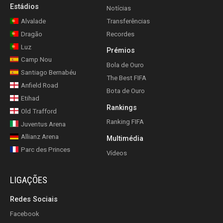
Estádios
Notícias
Alvalade
Transferências
Dragão
Recordes
Luz
Prémios
Camp Nou
Bola de Ouro
Santiago Bernabéu
The Best FIFA
Anfield Road
Bota de Ouro
Etihad
Rankings
Old Trafford
Ranking FIFA
Juventus Arena
Allianz Arena
Multimédia
Parc des Princes
Vídeos
LIGAÇÕES
Redes Sociais
Facebook