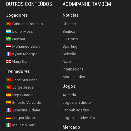
OUTROS CONTEÚDOS
ACOMPANHE TAMBÉM
Jogadores
Notícias
Cristiano Ronaldo
Últimas
Lionel Messi
Benfica
Neymar
FC Porto
Mohamed Salah
Sporting
Kylian Mbappe
Seleção
Harry Kane
Nacional
Internacional
Treinadores
Modalidades
José Mourinho
Jogos
Jorge Jesus
Pep Guardiola
Agenda
Ernesto Valverde
Jogos em direto
Zinedine Zidane
Probabilidades
Jurgen Klopp
Jogos na televisão
Maurizio Sarri
Mercado