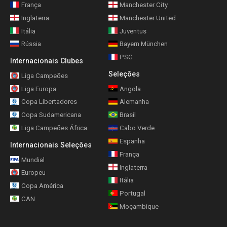
França
Manchester City
Inglaterra
Manchester United
Itália
Juventus
Rússia
Bayern München
PSG
Internacionais Clubes
Seleções
Liga Campeões
Liga Europa
Angola
Copa Libertadores
Alemanha
Copa Sudamericana
Brasil
Liga Campeões África
Cabo Verde
Espanha
Internacionais Seleções
França
Mundial
Inglaterra
Europeu
Itália
Copa América
Portugal
CAN
Moçambique