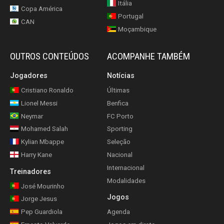
Itália
Copa América
Portugal
CAN
Moçambique
OUTROS CONTEÚDOS
ACOMPANHE TAMBÉM
Jogadores
Notícias
Cristiano Ronaldo
Últimas
Lionel Messi
Benfica
Neymar
FC Porto
Mohamed Salah
Sporting
Kylian Mbappe
Seleção
Harry Kane
Nacional
Internacional
Treinadores
Modalidades
José Mourinho
Jogos
Jorge Jesus
Pep Guardiola
Agenda