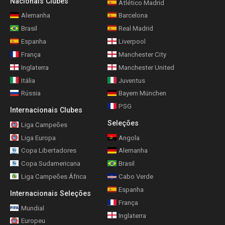
Nacionais Clubes
Atlético Madrid
Alemanha
Barcelona
Brasil
Real Madrid
Espanha
Liverpool
França
Manchester City
Inglaterra
Manchester United
Itália
Juventus
Rússia
Bayern München
PSG
Internacionais Clubes
Seleções
Liga Campeões
Liga Europa
Angola
Copa Libertadores
Alemanha
Copa Sudamericana
Brasil
Liga Campeões África
Cabo Verde
Espanha
Internacionais Seleções
França
Mundial
Inglaterra
Europeu