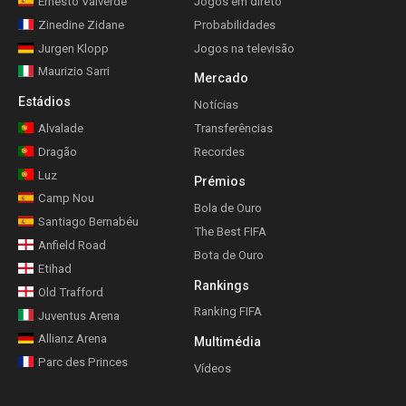
Ernesto Valverde
Jogos em direto
Zinedine Zidane
Probabilidades
Jurgen Klopp
Jogos na televisão
Maurizio Sarri
Mercado
Estádios
Notícias
Alvalade
Transferências
Dragão
Recordes
Luz
Prémios
Camp Nou
Bola de Ouro
Santiago Bernabéu
The Best FIFA
Anfield Road
Bota de Ouro
Etihad
Rankings
Old Trafford
Ranking FIFA
Juventus Arena
Allianz Arena
Multimédia
Parc des Princes
Vídeos