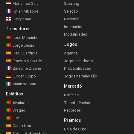
Mohamed Salah
Sporting
Kylian Mbappe
Seleção
Harry Kane
Nacional
Internacional
Treinadores
Modalidades
José Mourinho
Jogos
Jorge Jesus
Pep Guardiola
Agenda
Ernesto Valverde
Jogos em direto
Zinedine Zidane
Probabilidades
Jurgen Klopp
Jogos na televisão
Maurizio Sarri
Mercado
Estádios
Notícias
Alvalade
Transferências
Dragão
Recordes
Luz
Prémios
Camp Nou
Bola de Ouro
Santiago Bernabéu