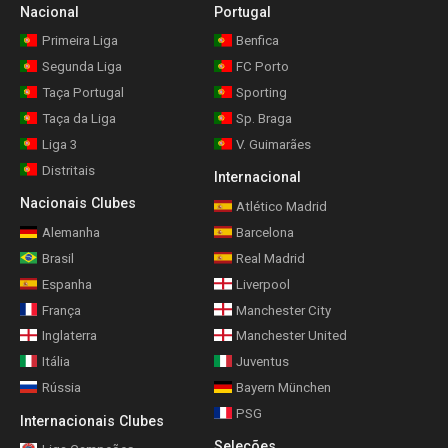
Nacional
Portugal
Primeira Liga
Benfica
Segunda Liga
FC Porto
Taça Portugal
Sporting
Taça da Liga
Sp. Braga
Liga 3
V. Guimarães
Distritais
Internacional
Nacionais Clubes
Atlético Madrid
Alemanha
Barcelona
Brasil
Real Madrid
Espanha
Liverpool
França
Manchester City
Inglaterra
Manchester United
Itália
Juventus
Rússia
Bayern München
PSG
Internacionais Clubes
Seleções