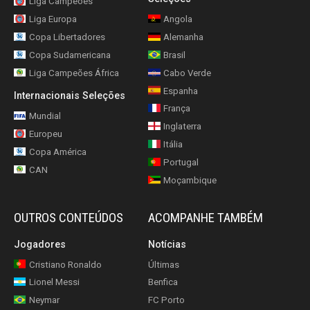
Liga Campeões
Liga Europa
Angola
Copa Libertadores
Alemanha
Copa Sudamericana
Brasil
Liga Campeões África
Cabo Verde
Espanha
Internacionais Seleções
França
Mundial
Inglaterra
Europeu
Itália
Copa América
Portugal
CAN
Moçambique
OUTROS CONTEÚDOS
ACOMPANHE TAMBÉM
Jogadores
Notícias
Cristiano Ronaldo
Últimas
Lionel Messi
Benfica
Neymar
FC Porto