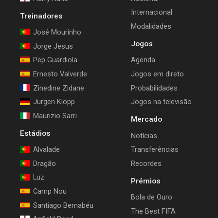
Internacional
Treinadores
Modalidades
José Mourinho
Jogos
Jorge Jesus
Pep Guardiola
Agenda
Ernesto Valverde
Jogos em direto
Zinedine Zidane
Probabilidades
Jurgen Klopp
Jogos na televisão
Maurizio Sarri
Mercado
Estádios
Notícias
Alvalade
Transferências
Dragão
Recordes
Luz
Prémios
Camp Nou
Bola de Ouro
Santiago Bernabéu
The Best FIFA