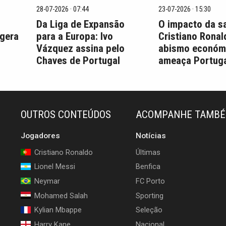
28-07-2026 · 07:44
23-07-2026 · 15:30
Da Liga de Expansão
O impacto da s
 gera
para a Europa: Ivo
Cristiano Ronal
Vázquez assina pelo
abismo económ
Chaves de Portugal
ameaça Portuga
OUTROS CONTEÚDOS
ACOMPANHE TAMB
Jogadores
Notícias
Cristiano Ronaldo
Últimas
Lionel Messi
Benfica
Neymar
FC Porto
Mohamed Salah
Sporting
Kylian Mbappe
Seleção
Harry Kane
Nacional