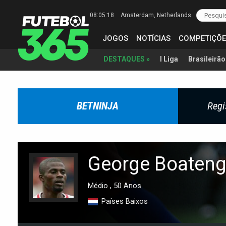
08:05:19
Amsterdam
, Netherlands
JOGOS
NOTÍCIAS
COMPETIÇÕE
I Liga
Brasileirão
DESTAQUES »
BETNINJA
Regi
George Boaten
Médio , 50 Anos
Países Baixos