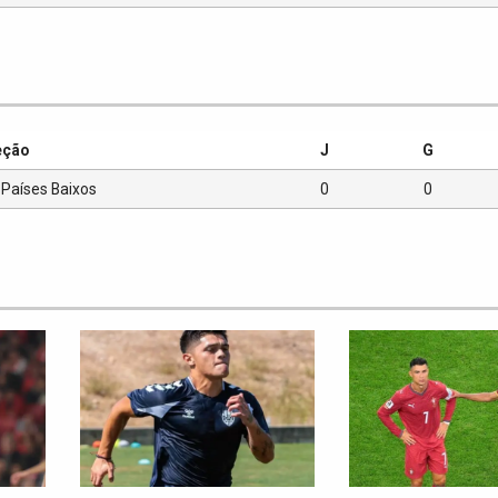
eção
J
G
Países Baixos
0
0