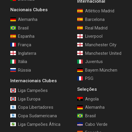
Internacional
Nacionais Clubes
Atlético Madrid
Alemanha
Barcelona
Brasil
Real Madrid
Espanha
Liverpool
França
Manchester City
Inglaterra
Manchester United
Itália
Juventus
Rússia
Bayern München
PSG
Internacionais Clubes
Seleções
Liga Campeões
Liga Europa
Angola
Copa Libertadores
Alemanha
Copa Sudamericana
Brasil
Liga Campeões África
Cabo Verde