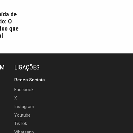
aída de
do: O
ico que
l
ÉM
LIGAÇÕES
Redes Sociais
Facebook
X
Instagram
Youtube
TikTok
Whatsapp