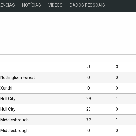
ÊNCIAS
NOTÍCIAS
VÍDEOS
DADOS PESSOAIS
s
J
G
Nottingham Forest
0
0
Xanthi
0
0
Hull City
29
1
Hull City
23
0
Middlesbrough
32
1
Middlesbrough
0
0