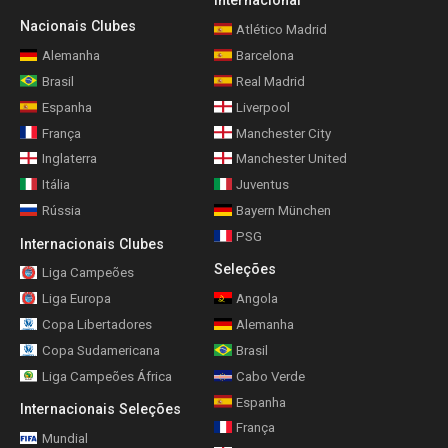
Internacional
Nacionais Clubes
Atlético Madrid
Alemanha
Barcelona
Brasil
Real Madrid
Espanha
Liverpool
França
Manchester City
Inglaterra
Manchester United
Itália
Juventus
Rússia
Bayern München
PSG
Internacionais Clubes
Seleções
Liga Campeões
Liga Europa
Angola
Copa Libertadores
Alemanha
Copa Sudamericana
Brasil
Liga Campeões África
Cabo Verde
Espanha
Internacionais Seleções
França
Mundial