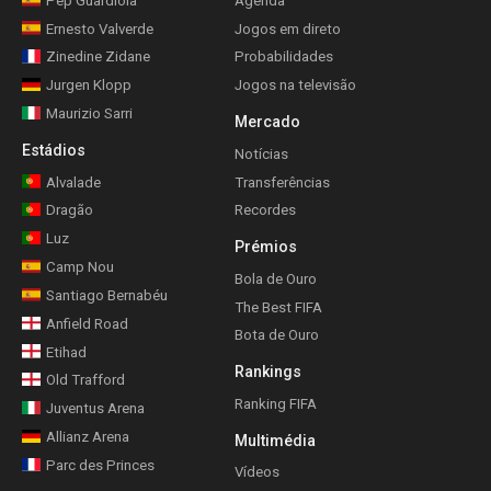
Pep Guardiola
Agenda
Ernesto Valverde
Jogos em direto
Zinedine Zidane
Probabilidades
Jurgen Klopp
Jogos na televisão
Maurizio Sarri
Mercado
Estádios
Notícias
Alvalade
Transferências
Dragão
Recordes
Luz
Prémios
Camp Nou
Bola de Ouro
Santiago Bernabéu
The Best FIFA
Anfield Road
Bota de Ouro
Etihad
Rankings
Old Trafford
Ranking FIFA
Juventus Arena
Allianz Arena
Multimédia
Parc des Princes
Vídeos