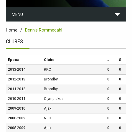
MENU
Home
Dennis Rommedahl
CLUBES
Época
Clube
J
G
2013-2014
RKC
0
0
2012-2013
Brondby
0
0
2011-2012
Brondby
0
0
2010-2011
Olympiakos
0
0
2009-2010
Ajax
0
0
2008-2009
NEC
0
0
2008-2009
Ajax
0
0