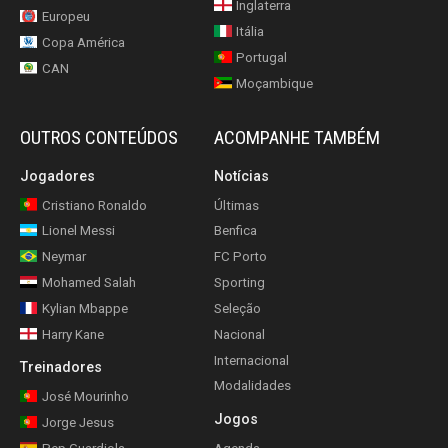
Inglaterra
Europeu
Itália
Copa América
Portugal
CAN
Moçambique
OUTROS CONTEÚDOS
ACOMPANHE TAMBÉM
Jogadores
Notícias
Cristiano Ronaldo
Últimas
Lionel Messi
Benfica
Neymar
FC Porto
Mohamed Salah
Sporting
Kylian Mbappe
Seleção
Harry Kane
Nacional
Internacional
Treinadores
Modalidades
José Mourinho
Jogos
Jorge Jesus