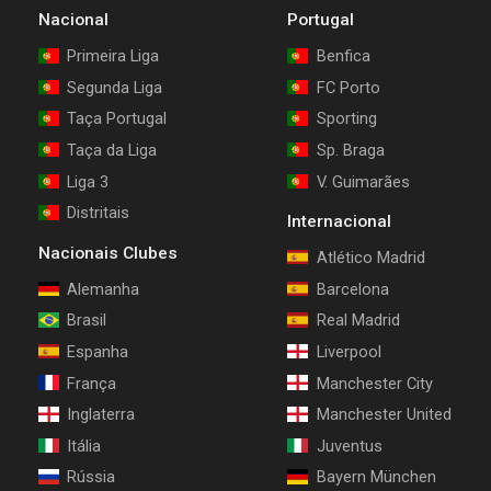
Nacional
Portugal
Primeira Liga
Benfica
Segunda Liga
FC Porto
Taça Portugal
Sporting
Taça da Liga
Sp. Braga
Liga 3
V. Guimarães
Distritais
Internacional
Nacionais Clubes
Atlético Madrid
Alemanha
Barcelona
Brasil
Real Madrid
Espanha
Liverpool
França
Manchester City
Inglaterra
Manchester United
Itália
Juventus
Rússia
Bayern München