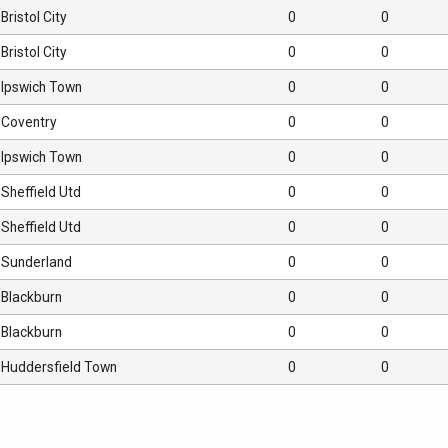
Bristol City
0
0
Bristol City
0
0
Ipswich Town
0
0
Coventry
0
0
Ipswich Town
0
0
Sheffield Utd
0
0
Sheffield Utd
0
0
Sunderland
0
0
Blackburn
0
0
Blackburn
0
0
Huddersfield Town
0
0