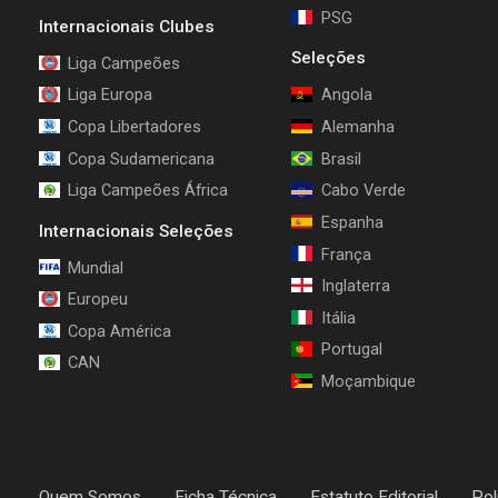
PSG
Internacionais Clubes
Seleções
Liga Campeões
Liga Europa
Angola
Copa Libertadores
Alemanha
Copa Sudamericana
Brasil
Liga Campeões África
Cabo Verde
Espanha
Internacionais Seleções
França
Mundial
Inglaterra
Europeu
Itália
Copa América
Portugal
CAN
Moçambique
Quem Somos
Ficha Técnica
Estatuto Editorial
Pol