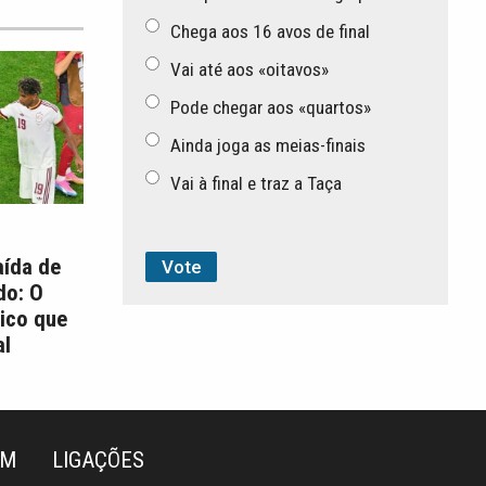
Chega aos 16 avos de final
Vai até aos «oitavos»
Pode chegar aos «quartos»
Ainda joga as meias-finais
Vai à final e traz a Taça
aída de
do: O
ico que
l
ÉM
LIGAÇÕES