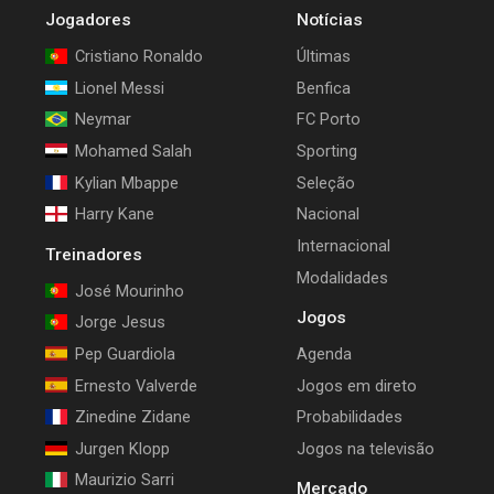
Jogadores
Notícias
Cristiano Ronaldo
Últimas
Lionel Messi
Benfica
Neymar
FC Porto
Mohamed Salah
Sporting
Kylian Mbappe
Seleção
Harry Kane
Nacional
Internacional
Treinadores
Modalidades
José Mourinho
Jogos
Jorge Jesus
Pep Guardiola
Agenda
Ernesto Valverde
Jogos em direto
Zinedine Zidane
Probabilidades
Jurgen Klopp
Jogos na televisão
Maurizio Sarri
Mercado