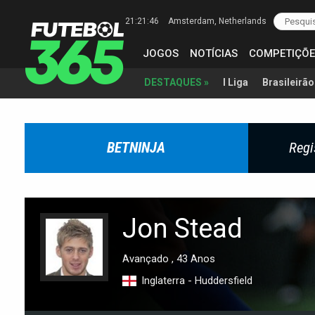
21:21:47
Amsterdam
, Netherlands
JOGOS
NOTÍCIAS
COMPETIÇÕE
I Liga
Brasileirão
DESTAQUES »
BETNINJA
Regi
Jon Stead
Avançado , 43 Anos
Inglaterra - Huddersfield