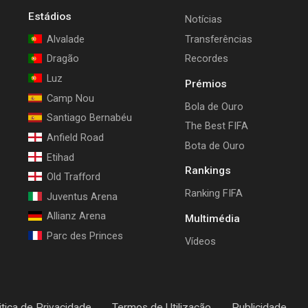
Estádios
Notícias
Alvalade
Transferências
Dragão
Recordes
Luz
Prémios
Camp Nou
Bola de Ouro
Santiago Bernabéu
The Best FIFA
Anfield Road
Bota de Ouro
Etihad
Rankings
Old Trafford
Ranking FIFA
Juventus Arena
Allianz Arena
Multimédia
Parc des Princes
Vídeos
itica de Privacidade
Termos de Utilização
Publicidade