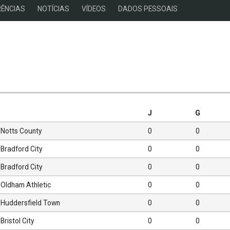
ÊNCIAS
NOTÍCIAS
VÍDEOS
DADOS PESSOAIS
s
J
G
Notts County
0
0
Bradford City
0
0
Bradford City
0
0
Oldham Athletic
0
0
Huddersfield Town
0
0
Bristol City
0
0