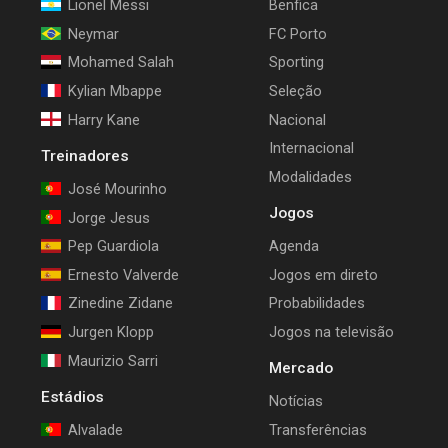
Lionel Messi
Benfica
Neymar
FC Porto
Mohamed Salah
Sporting
Kylian Mbappe
Seleção
Harry Kane
Nacional
Internacional
Treinadores
Modalidades
José Mourinho
Jogos
Jorge Jesus
Pep Guardiola
Agenda
Ernesto Valverde
Jogos em direto
Zinedine Zidane
Probabilidades
Jurgen Klopp
Jogos na televisão
Maurizio Sarri
Mercado
Estádios
Notícias
Alvalade
Transferências