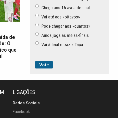
Chega aos 16 avos de final
Vai até aos «oitavos»
Pode chegar aos «quartos»
Ainda joga as meias-finais
aída de
do: O
Vai à final e traz a Taça
ico que
l
ÉM
LIGAÇÕES
Redes Sociais
Facebook