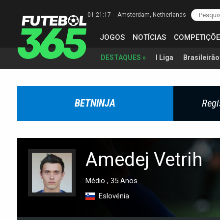
01:21:18
Amsterdam
, Netherlands
JOGOS
NOTÍCIAS
COMPETIÇÕE
I Liga
Brasileirão
DESTAQUES »
BETNINJA
Regi
Amedej Vetrih
Médio , 35 Anos
Eslovénia