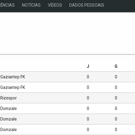
ÊNCIAS
NOTÍCIAS
VÍDEOS
DADOS PESSOAIS
s
J
G
Gaziantep FK
0
0
Gaziantep FK
0
0
Rizespor
0
0
Domzale
0
0
Domzale
0
0
Domzale
0
0