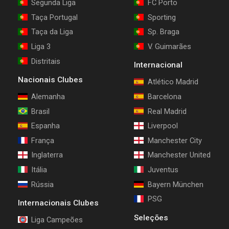
Segunda Liga
FC Porto
Taça Portugal
Sporting
Taça da Liga
Sp. Braga
Liga 3
V. Guimarães
Distritais
Internacional
Nacionais Clubes
Atlético Madrid
Alemanha
Barcelona
Brasil
Real Madrid
Espanha
Liverpool
França
Manchester City
Inglaterra
Manchester United
Itália
Juventus
Rússia
Bayern München
PSG
Internacionais Clubes
Seleções
Liga Campeões