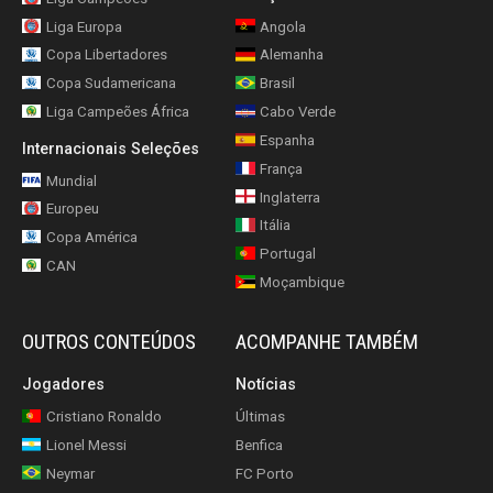
Liga Europa
Angola
Copa Libertadores
Alemanha
Copa Sudamericana
Brasil
Liga Campeões África
Cabo Verde
Espanha
Internacionais Seleções
França
Mundial
Inglaterra
Europeu
Itália
Copa América
Portugal
CAN
Moçambique
OUTROS CONTEÚDOS
ACOMPANHE TAMBÉM
Jogadores
Notícias
Cristiano Ronaldo
Últimas
Lionel Messi
Benfica
Neymar
FC Porto