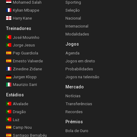
Mohamed Salah
Sporting
Kylian Mbappe
Seleção
Harry Kane
Nacional
Internacional
Treinadores
Modalidades
José Mourinho
Jogos
Jorge Jesus
Pep Guardiola
Agenda
Ernesto Valverde
Jogos em direto
Zinedine Zidane
Probabilidades
Jurgen Klopp
Jogos na televisão
Maurizio Sarri
Mercado
Estádios
Notícias
Alvalade
Transferências
Dragão
Recordes
Luz
Prémios
Camp Nou
Bola de Ouro
Santiago Bernabéu