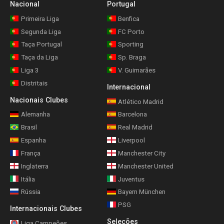
Nacional
Portugal
Primeira Liga
Benfica
Segunda Liga
FC Porto
Taça Portugal
Sporting
Taça da Liga
Sp. Braga
Liga 3
V. Guimarães
Distritais
Internacional
Nacionais Clubes
Atlético Madrid
Alemanha
Barcelona
Brasil
Real Madrid
Espanha
Liverpool
França
Manchester City
Inglaterra
Manchester United
Itália
Juventus
Rússia
Bayern München
PSG
Internacionais Clubes
Seleções
Liga Campeões