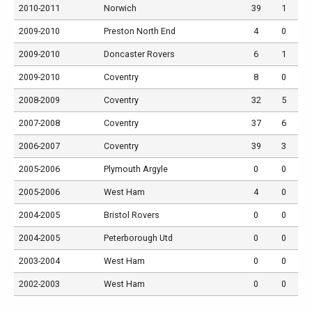
2010-2011
Norwich
39
1
2009-2010
Preston North End
4
0
2009-2010
Doncaster Rovers
6
1
2009-2010
Coventry
8
0
2008-2009
Coventry
32
5
2007-2008
Coventry
37
6
2006-2007
Coventry
39
3
2005-2006
Plymouth Argyle
0
0
2005-2006
West Ham
4
0
2004-2005
Bristol Rovers
0
0
2004-2005
Peterborough Utd
0
0
2003-2004
West Ham
0
0
2002-2003
West Ham
0
0