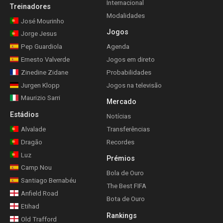
Internacional
Treinadores
Modalidades
José Mourinho
Jogos
Jorge Jesus
Pep Guardiola
Agenda
Ernesto Valverde
Jogos em direto
Zinedine Zidane
Probabilidades
Jurgen Klopp
Jogos na televisão
Maurizio Sarri
Mercado
Estádios
Notícias
Alvalade
Transferências
Dragão
Recordes
Luz
Prémios
Camp Nou
Bola de Ouro
Santiago Bernabéu
The Best FIFA
Anfield Road
Bota de Ouro
Etihad
Rankings
Old Trafford