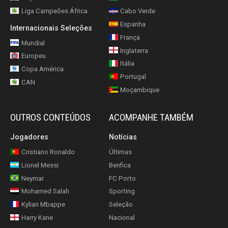
Liga Campeões África
Cabo Verde
Espanha
Internacionais Seleções
França
Mundial
Inglaterra
Europeu
Itália
Copa América
Portugal
CAN
Moçambique
OUTROS CONTEÚDOS
ACOMPANHE TAMBÉM
Jogadores
Notícias
Cristiano Ronaldo
Últimas
Lionel Messi
Benfica
Neymar
FC Porto
Mohamed Salah
Sporting
Kylian Mbappe
Seleção
Harry Kane
Nacional