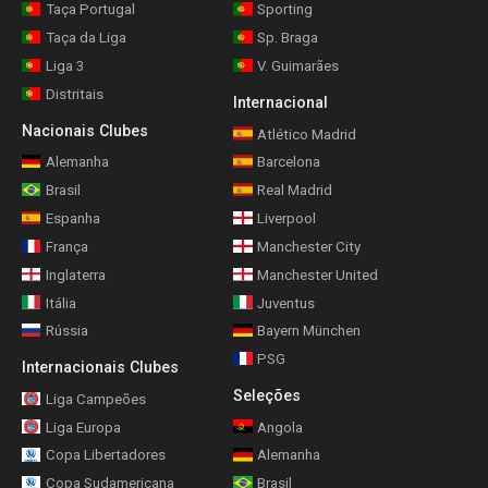
Taça Portugal
Sporting
Taça da Liga
Sp. Braga
Liga 3
V. Guimarães
Distritais
Internacional
Nacionais Clubes
Atlético Madrid
Alemanha
Barcelona
Brasil
Real Madrid
Espanha
Liverpool
França
Manchester City
Inglaterra
Manchester United
Itália
Juventus
Rússia
Bayern München
PSG
Internacionais Clubes
Seleções
Liga Campeões
Liga Europa
Angola
Copa Libertadores
Alemanha
Copa Sudamericana
Brasil