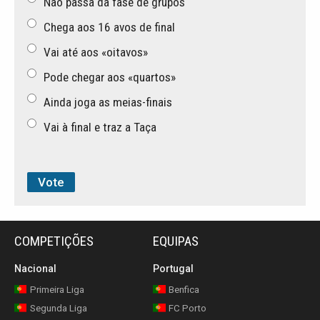
Não passa da fase de grupos
Chega aos 16 avos de final
Vai até aos «oitavos»
Pode chegar aos «quartos»
Ainda joga as meias-finais
Vai à final e traz a Taça
COMPETIÇÕES
EQUIPAS
Nacional
Portugal
Primeira Liga
Benfica
Segunda Liga
FC Porto