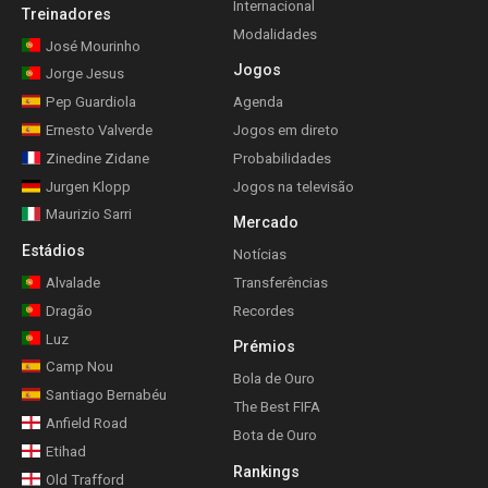
Internacional
Treinadores
Modalidades
José Mourinho
Jogos
Jorge Jesus
Pep Guardiola
Agenda
Ernesto Valverde
Jogos em direto
Zinedine Zidane
Probabilidades
Jurgen Klopp
Jogos na televisão
Maurizio Sarri
Mercado
Estádios
Notícias
Alvalade
Transferências
Dragão
Recordes
Luz
Prémios
Camp Nou
Bola de Ouro
Santiago Bernabéu
The Best FIFA
Anfield Road
Bota de Ouro
Etihad
Rankings
Old Trafford