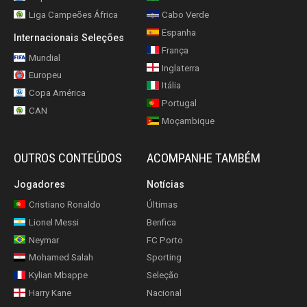
Liga Campeões África
Cabo Verde
Espanha
Internacionais Seleções
França
Mundial
Inglaterra
Europeu
Itália
Copa América
Portugal
CAN
Moçambique
OUTROS CONTEÚDOS
ACOMPANHE TAMBÉM
Jogadores
Notícias
Cristiano Ronaldo
Últimas
Lionel Messi
Benfica
Neymar
FC Porto
Mohamed Salah
Sporting
Kylian Mbappe
Seleção
Harry Kane
Nacional