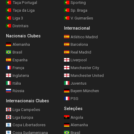
Taça Portugal
Sporting
Taça da Liga
Sp. Braga
Liga 3
V. Guimarães
Distritais
Internacional
Nacionais Clubes
Atlético Madrid
Alemanha
Barcelona
Brasil
Real Madrid
Espanha
Liverpool
França
Manchester City
Inglaterra
Manchester United
Itália
Juventus
Rússia
Bayern München
PSG
Internacionais Clubes
Seleções
Liga Campeões
Liga Europa
Angola
Copa Libertadores
Alemanha
Copa Sudamericana
Brasil