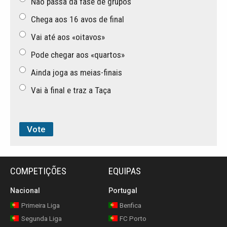
Não passa da fase de grupos
Chega aos 16 avos de final
Vai até aos «oitavos»
Pode chegar aos «quartos»
Ainda joga as meias-finais
Vai à final e traz a Taça
COMPETIÇÕES
EQUIPAS
Nacional
Portugal
Primeira Liga
Benfica
Segunda Liga
FC Porto