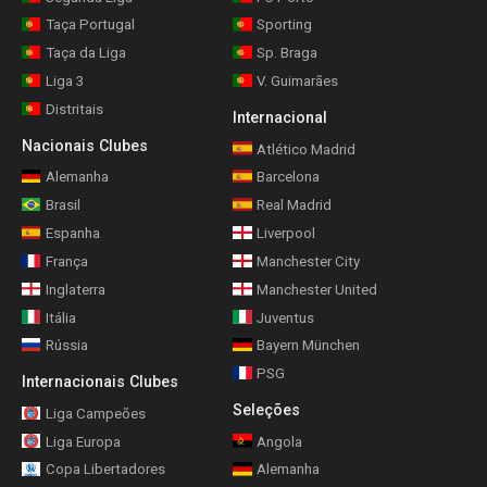
Taça Portugal
Sporting
Taça da Liga
Sp. Braga
Liga 3
V. Guimarães
Distritais
Internacional
Nacionais Clubes
Atlético Madrid
Alemanha
Barcelona
Brasil
Real Madrid
Espanha
Liverpool
França
Manchester City
Inglaterra
Manchester United
Itália
Juventus
Rússia
Bayern München
PSG
Internacionais Clubes
Seleções
Liga Campeões
Liga Europa
Angola
Copa Libertadores
Alemanha