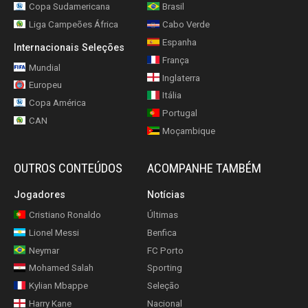
Copa Sudamericana
Brasil
Liga Campeões África
Cabo Verde
Espanha
Internacionais Seleções
França
Mundial
Inglaterra
Europeu
Itália
Copa América
Portugal
CAN
Moçambique
OUTROS CONTEÚDOS
ACOMPANHE TAMBÉM
Jogadores
Notícias
Cristiano Ronaldo
Últimas
Lionel Messi
Benfica
Neymar
FC Porto
Mohamed Salah
Sporting
Kylian Mbappe
Seleção
Harry Kane
Nacional