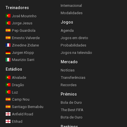
Internacional
Treinadores
Modalidades
José Mourinho
Jogos
Jorge Jesus
Pep Guardiola
Agenda
Ernesto Valverde
Jogos em direto
Zinedine Zidane
Probabilidades
Jurgen Klopp
Jogos na televisão
Maurizio Sarri
Mercado
Estádios
Notícias
Alvalade
Transferências
Dragão
Recordes
Luz
Prémios
Camp Nou
Bola de Ouro
Santiago Bernabéu
The Best FIFA
Anfield Road
Bota de Ouro
Etihad
Rankings