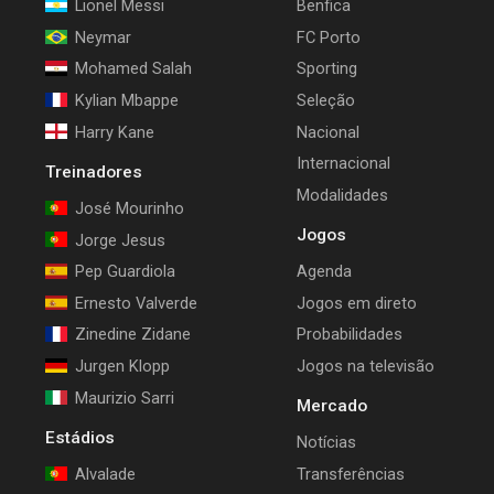
Lionel Messi
Benfica
Neymar
FC Porto
Mohamed Salah
Sporting
Kylian Mbappe
Seleção
Harry Kane
Nacional
Internacional
Treinadores
Modalidades
José Mourinho
Jogos
Jorge Jesus
Pep Guardiola
Agenda
Ernesto Valverde
Jogos em direto
Zinedine Zidane
Probabilidades
Jurgen Klopp
Jogos na televisão
Maurizio Sarri
Mercado
Estádios
Notícias
Alvalade
Transferências