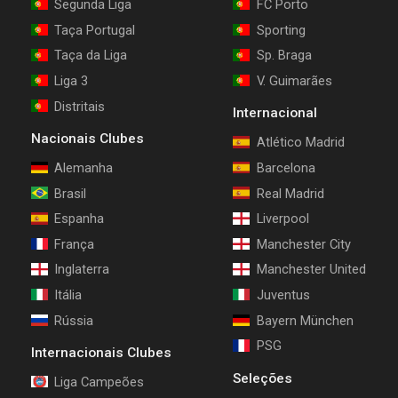
Segunda Liga
FC Porto
Taça Portugal
Sporting
Taça da Liga
Sp. Braga
Liga 3
V. Guimarães
Distritais
Internacional
Nacionais Clubes
Atlético Madrid
Alemanha
Barcelona
Brasil
Real Madrid
Espanha
Liverpool
França
Manchester City
Inglaterra
Manchester United
Itália
Juventus
Rússia
Bayern München
PSG
Internacionais Clubes
Seleções
Liga Campeões