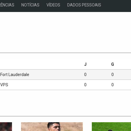
ÊNCIAS
NOTÍCIAS
VÍDEOS
DADOS PESSOAIS
s
J
G
Fort Lauderdale
0
0
VPS
0
0