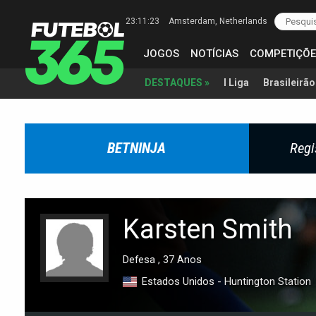
23:11:23
Amsterdam
, Netherlands
JOGOS
NOTÍCIAS
COMPETIÇÕE
I Liga
Brasileirão
DESTAQUES »
BETNINJA
Regi
Karsten Smith
Defesa , 37 Anos
Estados Unidos - Huntington Station