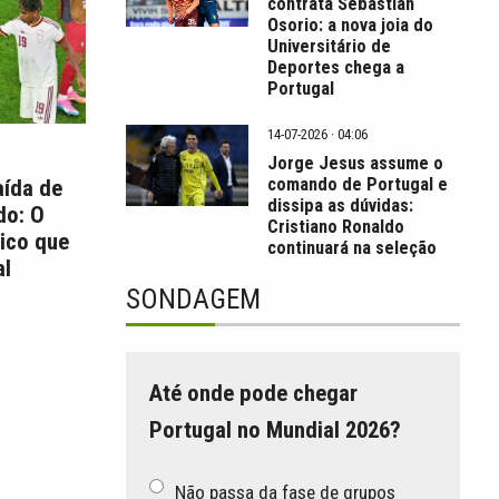
contrata Sebastián
Osorio: a nova joia do
Universitário de
Deportes chega a
Portugal
14-07-2026 · 04:06
Jorge Jesus assume o
comando de Portugal e
aída de
dissipa as dúvidas:
do: O
Cristiano Ronaldo
ico que
continuará na seleção
l
SONDAGEM
Até onde pode chegar
Portugal no Mundial 2026?
Não passa da fase de grupos