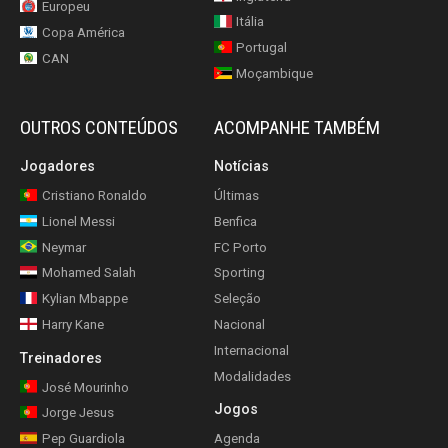
Europeu
Itália
Copa América
Portugal
CAN
Moçambique
OUTROS CONTEÚDOS
ACOMPANHE TAMBÉM
Jogadores
Notícias
Cristiano Ronaldo
Últimas
Lionel Messi
Benfica
Neymar
FC Porto
Mohamed Salah
Sporting
Kylian Mbappe
Seleção
Harry Kane
Nacional
Internacional
Treinadores
Modalidades
José Mourinho
Jogos
Jorge Jesus
Pep Guardiola
Agenda