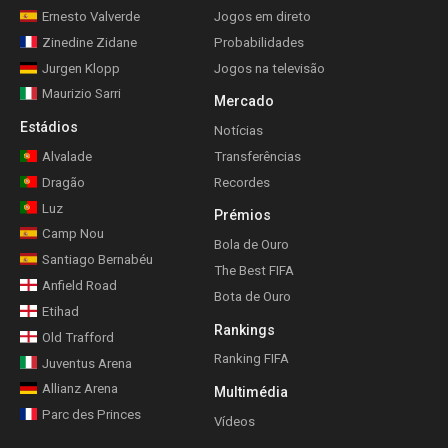
Ernesto Valverde
Jogos em direto
Zinedine Zidane
Probabilidades
Jurgen Klopp
Jogos na televisão
Maurizio Sarri
Mercado
Estádios
Notícias
Alvalade
Transferências
Dragão
Recordes
Luz
Prémios
Camp Nou
Bola de Ouro
Santiago Bernabéu
The Best FIFA
Anfield Road
Bota de Ouro
Etihad
Rankings
Old Trafford
Ranking FIFA
Juventus Arena
Allianz Arena
Multimédia
Parc des Princes
Vídeos