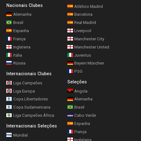
Nacionais Clubes
Atlético Madrid
Alemanha
Barcelona
Brasil
Real Madrid
Espanha
Liverpool
França
Manchester City
Inglaterra
Manchester United
Itália
Juventus
Rússia
Bayern München
PSG
Internacionais Clubes
Seleções
Liga Campeões
Liga Europa
Angola
Copa Libertadores
Alemanha
Copa Sudamericana
Brasil
Liga Campeões África
Cabo Verde
Espanha
Internacionais Seleções
França
Mundial
Inglaterra