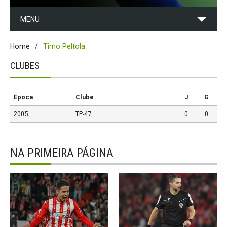
MENU
Home
Timo Peltola
CLUBES
Época
Clube
J
G
2005
TP-47
0
0
NA PRIMEIRA PÁGINA