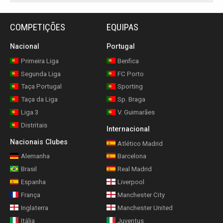
COMPETIÇÕES
EQUIPAS
Nacional
Portugal
Primeira Liga
Benfica
Segunda Liga
FC Porto
Taça Portugal
Sporting
Taça da Liga
Sp. Braga
Liga 3
V. Guimarães
Distritais
Internacional
Nacionais Clubes
Atlético Madrid
Alemanha
Barcelona
Brasil
Real Madrid
Espanha
Liverpool
França
Manchester City
Inglaterra
Manchester United
Itália
Juventus