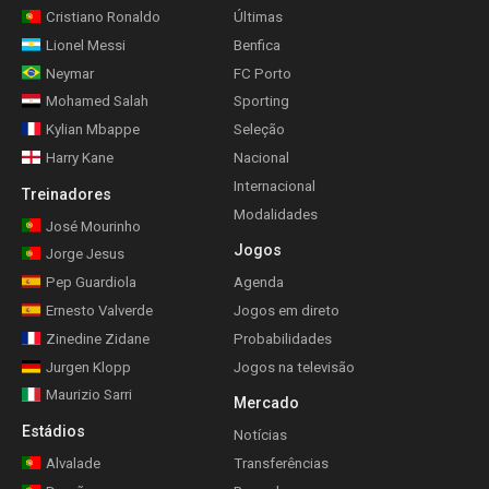
Cristiano Ronaldo
Últimas
Lionel Messi
Benfica
Neymar
FC Porto
Mohamed Salah
Sporting
Kylian Mbappe
Seleção
Harry Kane
Nacional
Internacional
Treinadores
Modalidades
José Mourinho
Jogos
Jorge Jesus
Pep Guardiola
Agenda
Ernesto Valverde
Jogos em direto
Zinedine Zidane
Probabilidades
Jurgen Klopp
Jogos na televisão
Maurizio Sarri
Mercado
Estádios
Notícias
Alvalade
Transferências