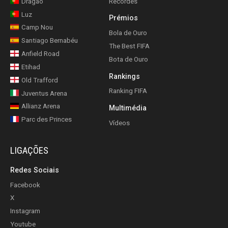
Dragão
Recordes
Luz
Prémios
Camp Nou
Bola de Ouro
Santiago Bernabéu
The Best FIFA
Anfield Road
Bota de Ouro
Etihad
Rankings
Old Trafford
Ranking FIFA
Juventus Arena
Allianz Arena
Multimédia
Parc des Princes
Vídeos
LIGAÇÕES
Redes Sociais
Facebook
X
Instagram
Youtube