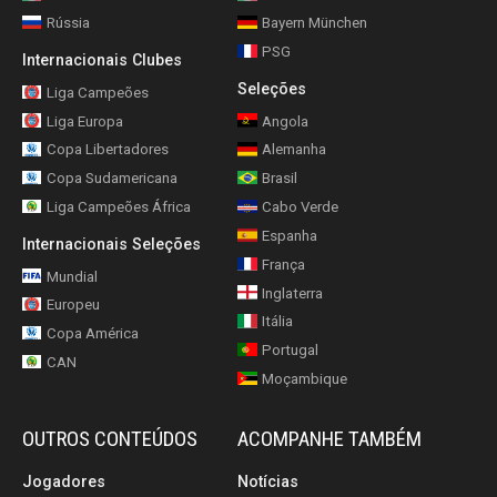
Rússia
Bayern München
PSG
Internacionais Clubes
Seleções
Liga Campeões
Liga Europa
Angola
Copa Libertadores
Alemanha
Copa Sudamericana
Brasil
Liga Campeões África
Cabo Verde
Espanha
Internacionais Seleções
França
Mundial
Inglaterra
Europeu
Itália
Copa América
Portugal
CAN
Moçambique
OUTROS CONTEÚDOS
ACOMPANHE TAMBÉM
Jogadores
Notícias