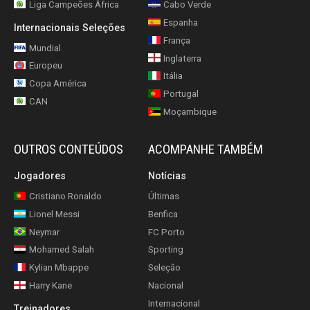
Liga Campeões África
Cabo Verde
Espanha
Internacionais Seleções
França
Mundial
Inglaterra
Europeu
Itália
Copa América
Portugal
CAN
Moçambique
OUTROS CONTEÚDOS
ACOMPANHE TAMBÉM
Jogadores
Notícias
Cristiano Ronaldo
Últimas
Lionel Messi
Benfica
Neymar
FC Porto
Mohamed Salah
Sporting
Kylian Mbappe
Seleção
Harry Kane
Nacional
Internacional
Treinadores