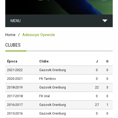
MENU
Home
Adessoye Oyewole
CLUBES
Época
Clube
J
G
2021-2022
Gazovik Orenburg
0
0
2020-2021
FK Tambov
0
0
2018-2019
Gazovik Orenburg
22
3
2017-2018
FK Ural
0
0
2016-2017
Gazovik Orenburg
27
1
2015-2016
Gazovik Orenburg
0
0