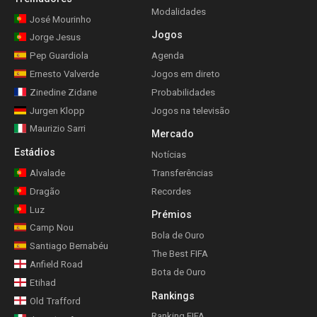
Modalidades
José Mourinho
Jogos
Jorge Jesus
Pep Guardiola
Agenda
Ernesto Valverde
Jogos em direto
Zinedine Zidane
Probabilidades
Jurgen Klopp
Jogos na televisão
Maurizio Sarri
Mercado
Estádios
Notícias
Alvalade
Transferências
Dragão
Recordes
Luz
Prémios
Camp Nou
Bola de Ouro
Santiago Bernabéu
The Best FIFA
Anfield Road
Bota de Ouro
Etihad
Rankings
Old Trafford
Ranking FIFA