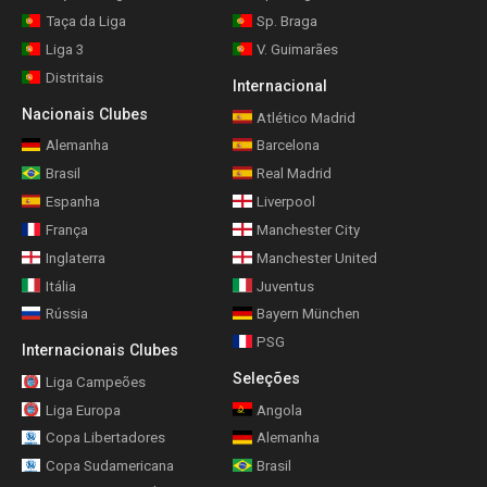
Taça da Liga
Sp. Braga
Liga 3
V. Guimarães
Distritais
Internacional
Nacionais Clubes
Atlético Madrid
Alemanha
Barcelona
Brasil
Real Madrid
Espanha
Liverpool
França
Manchester City
Inglaterra
Manchester United
Itália
Juventus
Rússia
Bayern München
PSG
Internacionais Clubes
Seleções
Liga Campeões
Liga Europa
Angola
Copa Libertadores
Alemanha
Copa Sudamericana
Brasil