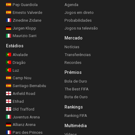
Pep Guardiola
Agenda
Ernesto Valverde
Jogos em direto
Zinedine Zidane
Probabilidades
Jurgen Klopp
Jogos na televisão
Maurizio Sarri
Mercado
Estádios
Notícias
Alvalade
Transferências
Dragão
Recordes
Luz
Prémios
Camp Nou
Bola de Ouro
Santiago Bernabéu
The Best FIFA
Anfield Road
Bota de Ouro
Etihad
Rankings
Old Trafford
Ranking FIFA
Juventus Arena
Allianz Arena
Multimédia
Parc des Princes
Vídeos