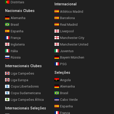
Distritais
Internacional
Nacionais Clubes
Atlético Madrid
Alemanha
Barcelona
Brasil
Real Madrid
Espanha
Liverpool
França
Manchester City
Inglaterra
Manchester United
Itália
Juventus
Rússia
Bayern München
PSG
Internacionais Clubes
Seleções
Liga Campeões
Liga Europa
Angola
Copa Libertadores
Alemanha
Copa Sudamericana
Brasil
Liga Campeões África
Cabo Verde
Espanha
Internacionais Seleções
França