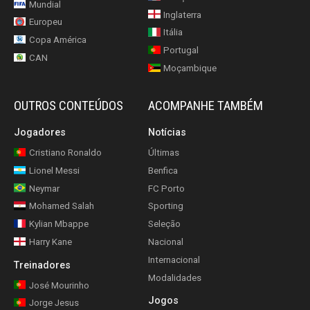
Mundial
Inglaterra
Europeu
Itália
Copa América
Portugal
CAN
Moçambique
OUTROS CONTEÚDOS
ACOMPANHE TAMBÉM
Jogadores
Notícias
Cristiano Ronaldo
Últimas
Lionel Messi
Benfica
Neymar
FC Porto
Mohamed Salah
Sporting
Kylian Mbappe
Seleção
Harry Kane
Nacional
Internacional
Treinadores
Modalidades
José Mourinho
Jogos
Jorge Jesus