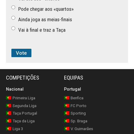
Pode chegar aos «quartos»
Ainda joga as meias-finais
Vai à final e traz a Taça
COMPETIÇÕES
EQUIPAS
Nacional
Portugal
Primeira Liga
Benfica
Segunda Liga
FC Porto
Taça Portugal
Sporting
Taça da Liga
Sp. Braga
Liga 3
V. Guimarães