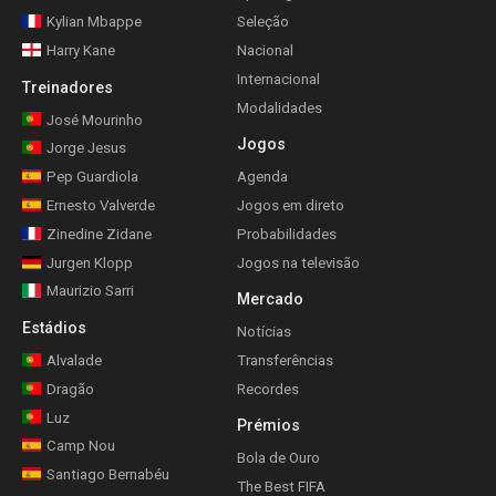
Kylian Mbappe
Seleção
Harry Kane
Nacional
Internacional
Treinadores
Modalidades
José Mourinho
Jogos
Jorge Jesus
Pep Guardiola
Agenda
Ernesto Valverde
Jogos em direto
Zinedine Zidane
Probabilidades
Jurgen Klopp
Jogos na televisão
Maurizio Sarri
Mercado
Estádios
Notícias
Alvalade
Transferências
Dragão
Recordes
Luz
Prémios
Camp Nou
Bola de Ouro
Santiago Bernabéu
The Best FIFA