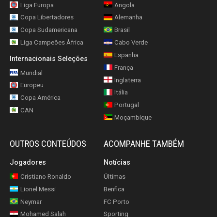
Liga Europa
Angola
Copa Libertadores
Alemanha
Copa Sudamericana
Brasil
Liga Campeões África
Cabo Verde
Espanha
Internacionais Seleções
França
Mundial
Inglaterra
Europeu
Itália
Copa América
Portugal
CAN
Moçambique
OUTROS CONTEÚDOS
ACOMPANHE TAMBÉM
Jogadores
Notícias
Cristiano Ronaldo
Últimas
Lionel Messi
Benfica
Neymar
FC Porto
Mohamed Salah
Sporting