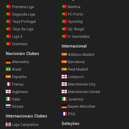
Primeira Liga
Benfica
Segunda Liga
FC Porto
Taça Portugal
Sporting
Taça da Liga
Sp. Braga
Liga 3
V. Guimarães
Distritais
Internacional
Nacionais Clubes
Atlético Madrid
Alemanha
Barcelona
Brasil
Real Madrid
Espanha
Liverpool
França
Manchester City
Inglaterra
Manchester United
Itália
Juventus
Rússia
Bayern München
PSG
Internacionais Clubes
Seleções
Liga Campeões