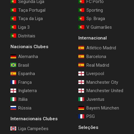
Segunda Liga
FC Porto
Taça Portugal
Sporting
Taça da Liga
Sp. Braga
Liga 3
V. Guimarães
Distritais
Internacional
Nacionais Clubes
Atlético Madrid
Alemanha
Barcelona
Brasil
Real Madrid
Espanha
Liverpool
França
Manchester City
Inglaterra
Manchester United
Itália
Juventus
Rússia
Bayern München
PSG
Internacionais Clubes
Seleções
Liga Campeões