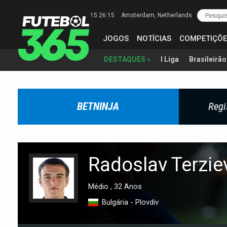
15:26:16
Amsterdam
, Netherlands
JOGOS
NOTÍCIAS
COMPETIÇÕE
I Liga
Brasileirão
DESTAQUES »
BETNINJA
Regi
Radoslav Terzie
Médio , 32 Anos
Bulgária - Plovdiv