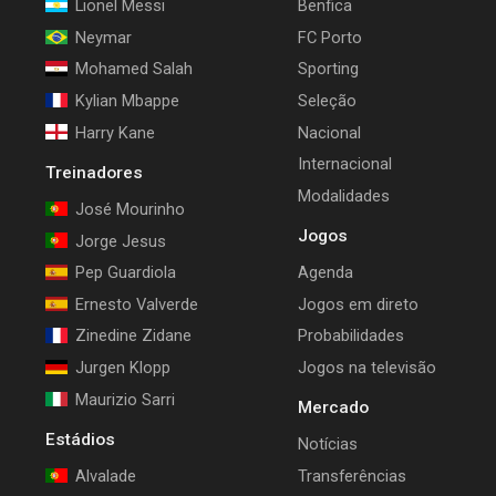
Lionel Messi
Benfica
Neymar
FC Porto
Mohamed Salah
Sporting
Kylian Mbappe
Seleção
Harry Kane
Nacional
Internacional
Treinadores
Modalidades
José Mourinho
Jogos
Jorge Jesus
Pep Guardiola
Agenda
Ernesto Valverde
Jogos em direto
Zinedine Zidane
Probabilidades
Jurgen Klopp
Jogos na televisão
Maurizio Sarri
Mercado
Estádios
Notícias
Alvalade
Transferências