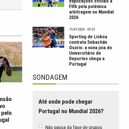
explicações oficiais à
FIFA pela polémica
arbitragem no Mundial
2026
15-07-2026 · 05:23
Sporting de Lisboa
contrata Sebastián
Osorio: a nova joia do
Universitário de
Deportes chega a
Portugal
SONDAGEM
ansão
Até onde pode chegar
Ivo
Portugal no Mundial 2026?
 pelo
ugal
Não passa da fase de grupos