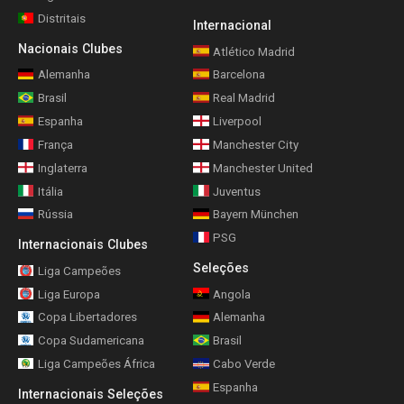
Distritais
Internacional
Nacionais Clubes
Atlético Madrid
Alemanha
Barcelona
Brasil
Real Madrid
Espanha
Liverpool
França
Manchester City
Inglaterra
Manchester United
Itália
Juventus
Rússia
Bayern München
PSG
Internacionais Clubes
Seleções
Liga Campeões
Liga Europa
Angola
Copa Libertadores
Alemanha
Copa Sudamericana
Brasil
Liga Campeões África
Cabo Verde
Espanha
Internacionais Seleções