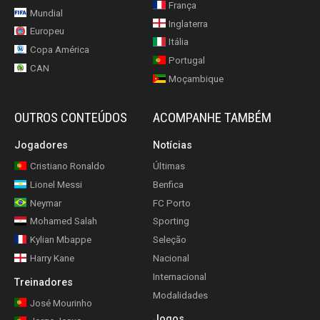
França
Mundial
Inglaterra
Europeu
Itália
Copa América
Portugal
CAN
Moçambique
OUTROS CONTEÚDOS
ACOMPANHE TAMBÉM
Jogadores
Notícias
Cristiano Ronaldo
Últimas
Lionel Messi
Benfica
Neymar
FC Porto
Mohamed Salah
Sporting
Kylian Mbappe
Seleção
Harry Kane
Nacional
Internacional
Treinadores
Modalidades
José Mourinho
Jogos