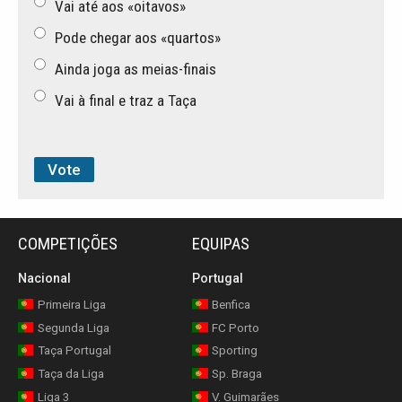
Vai até aos «oitavos»
Pode chegar aos «quartos»
Ainda joga as meias-finais
Vai à final e traz a Taça
COMPETIÇÕES
EQUIPAS
Nacional
Portugal
Primeira Liga
Benfica
Segunda Liga
FC Porto
Taça Portugal
Sporting
Taça da Liga
Sp. Braga
Liga 3
V. Guimarães