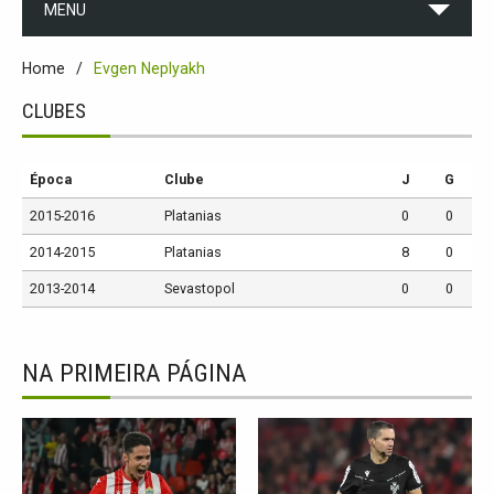
MENU
Home
Evgen Neplyakh
CLUBES
Época
Clube
J
G
2015-2016
Platanias
0
0
2014-2015
Platanias
8
0
2013-2014
Sevastopol
0
0
NA PRIMEIRA PÁGINA