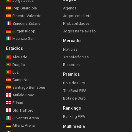
Jorge Jesus
Pep Guardiola
Agenda
Ernesto Valverde
Jogos em direto
Zinedine Zidane
Probabilidades
Jurgen Klopp
Jogos na televisão
Maurizio Sarri
Mercado
Estádios
Notícias
Alvalade
Transferências
Dragão
Recordes
Luz
Prémios
Camp Nou
Bola de Ouro
Santiago Bernabéu
The Best FIFA
Anfield Road
Bota de Ouro
Etihad
Rankings
Old Trafford
Ranking FIFA
Juventus Arena
Allianz Arena
Multimédia