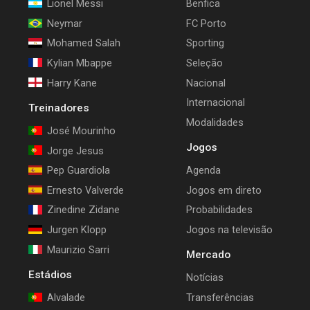
Lionel Messi
Benfica
Neymar
FC Porto
Mohamed Salah
Sporting
Kylian Mbappe
Seleção
Harry Kane
Nacional
Internacional
Treinadores
Modalidades
José Mourinho
Jogos
Jorge Jesus
Pep Guardiola
Agenda
Ernesto Valverde
Jogos em direto
Zinedine Zidane
Probabilidades
Jurgen Klopp
Jogos na televisão
Maurizio Sarri
Mercado
Estádios
Notícias
Alvalade
Transferências