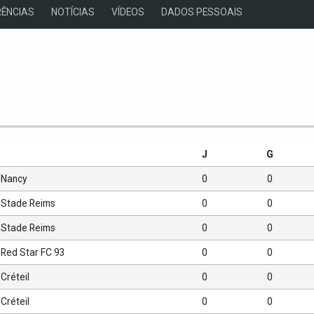
ÊNCIAS
NOTÍCIAS
VÍDEOS
DADOS PESSOAIS
s
J
G
Nancy
0
0
Stade Reims
0
0
Stade Reims
0
0
Red Star FC 93
0
0
Créteil
0
0
Créteil
0
0