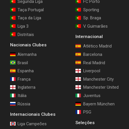
Segunda Liga
FC Porto
Taça Portugal
Sporting
Taça da Liga
Sp. Braga
Liga 3
V. Guimarães
Distritais
Internacional
Nacionais Clubes
Atlético Madrid
Alemanha
Barcelona
Brasil
Real Madrid
Espanha
Liverpool
França
Manchester City
Inglaterra
Manchester United
Itália
Juventus
Rússia
Bayern München
PSG
Internacionais Clubes
Seleções
Liga Campeões