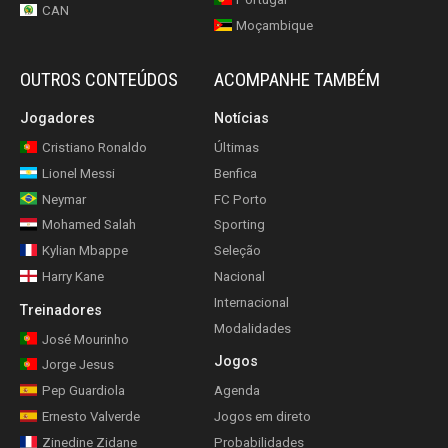
CAN
Moçambique
OUTROS CONTEÚDOS
ACOMPANHE TAMBÉM
Jogadores
Notícias
Cristiano Ronaldo
Últimas
Lionel Messi
Benfica
Neymar
FC Porto
Mohamed Salah
Sporting
Kylian Mbappe
Seleção
Harry Kane
Nacional
Internacional
Treinadores
Modalidades
José Mourinho
Jogos
Jorge Jesus
Pep Guardiola
Agenda
Ernesto Valverde
Jogos em direto
Zinedine Zidane
Probabilidades