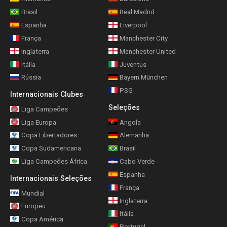
Brasil
Real Madrid
Espanha
Liverpool
França
Manchester City
Inglaterra
Manchester United
Itália
Juventus
Rússia
Bayern München
PSG
Internacionais Clubes
Seleções
Liga Campeões
Liga Europa
Angola
Copa Libertadores
Alemanha
Copa Sudamericana
Brasil
Liga Campeões África
Cabo Verde
Espanha
Internacionais Seleções
França
Mundial
Inglaterra
Europeu
Itália
Copa América
Portugal