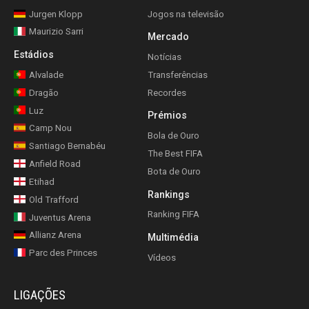
Jurgen Klopp
Jogos na televisão
Maurizio Sarri
Mercado
Estádios
Notícias
Alvalade
Transferências
Dragão
Recordes
Luz
Prémios
Camp Nou
Bola de Ouro
Santiago Bernabéu
The Best FIFA
Anfield Road
Bota de Ouro
Etihad
Rankings
Old Trafford
Ranking FIFA
Juventus Arena
Allianz Arena
Multimédia
Parc des Princes
Vídeos
LIGAÇÕES