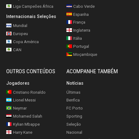
Liga Campeões África
Cabo Verde
Espanha
Internacionais Seleções
França
Mundial
Inglaterra
Europeu
Itália
Copa América
Portugal
CAN
Moçambique
OUTROS CONTEÚDOS
ACOMPANHE TAMBÉM
Jogadores
Notícias
Cristiano Ronaldo
Últimas
Lionel Messi
Benfica
Neymar
FC Porto
Mohamed Salah
Sporting
Kylian Mbappe
Seleção
Harry Kane
Nacional