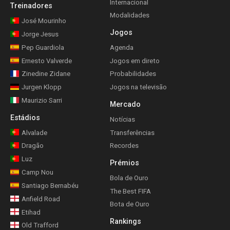
Internacional
Treinadores
Modalidades
José Mourinho
Jogos
Jorge Jesus
Pep Guardiola
Agenda
Ernesto Valverde
Jogos em direto
Zinedine Zidane
Probabilidades
Jurgen Klopp
Jogos na televisão
Maurizio Sarri
Mercado
Estádios
Notícias
Alvalade
Transferências
Dragão
Recordes
Luz
Prémios
Camp Nou
Bola de Ouro
Santiago Bernabéu
The Best FIFA
Anfield Road
Bota de Ouro
Etihad
Rankings
Old Trafford