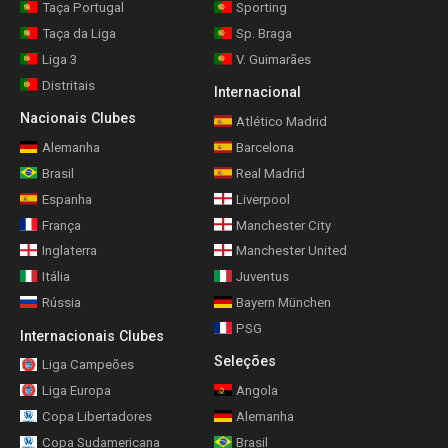
Taça Portugal
Sporting
Taça da Liga
Sp. Braga
Liga 3
V. Guimarães
Distritais
Internacional
Nacionais Clubes
Atlético Madrid
Alemanha
Barcelona
Brasil
Real Madrid
Espanha
Liverpool
França
Manchester City
Inglaterra
Manchester United
Itália
Juventus
Rússia
Bayern München
PSG
Internacionais Clubes
Seleções
Liga Campeões
Liga Europa
Angola
Copa Libertadores
Alemanha
Copa Sudamericana
Brasil