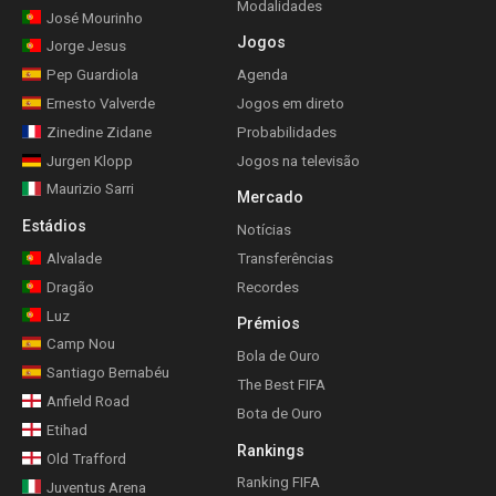
Modalidades
José Mourinho
Jogos
Jorge Jesus
Pep Guardiola
Agenda
Ernesto Valverde
Jogos em direto
Zinedine Zidane
Probabilidades
Jurgen Klopp
Jogos na televisão
Maurizio Sarri
Mercado
Estádios
Notícias
Alvalade
Transferências
Dragão
Recordes
Luz
Prémios
Camp Nou
Bola de Ouro
Santiago Bernabéu
The Best FIFA
Anfield Road
Bota de Ouro
Etihad
Rankings
Old Trafford
Ranking FIFA
Juventus Arena