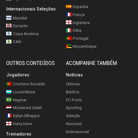
Espanha
Internacionais Seleções
França
Mundial
Inglaterra
Europeu
Itália
Copa América
Portugal
CAN
Moçambique
OUTROS CONTEÚDOS
ACOMPANHE TAMBÉM
Jogadores
Notícias
Cristiano Ronaldo
Últimas
Lionel Messi
Benfica
Neymar
FC Porto
Mohamed Salah
Sporting
Kylian Mbappe
Seleção
Harry Kane
Nacional
Internacional
Treinadores