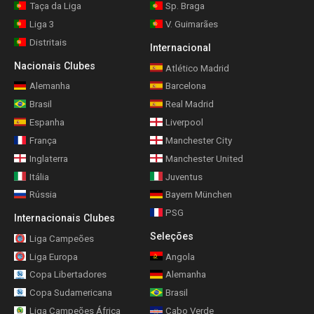
Taça da Liga
Sp. Braga
Liga 3
V. Guimarães
Distritais
Internacional
Nacionais Clubes
Atlético Madrid
Alemanha
Barcelona
Brasil
Real Madrid
Espanha
Liverpool
França
Manchester City
Inglaterra
Manchester United
Itália
Juventus
Rússia
Bayern München
PSG
Internacionais Clubes
Seleções
Liga Campeões
Liga Europa
Angola
Copa Libertadores
Alemanha
Copa Sudamericana
Brasil
Liga Campeões África
Cabo Verde