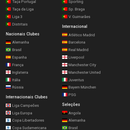
Taça Portugal
Sporting
Taça da Liga
Sp. Braga
Liga 3
V. Guimarães
Distritais
Internacional
Nacionais Clubes
Atlético Madrid
Alemanha
Barcelona
Brasil
Real Madrid
Espanha
Liverpool
França
Manchester City
Inglaterra
Manchester United
Itália
Juventus
Rússia
Bayern München
PSG
Internacionais Clubes
Seleções
Liga Campeões
Liga Europa
Angola
Copa Libertadores
Alemanha
Copa Sudamericana
Brasil