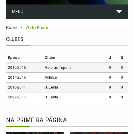
MENU
Home
Wato Kuaté
CLUBES
Época
Clube
J
G
2015-2016
Asteras Tripolis
0
0
2014-2015
Akhisar
0
0
2010-2011
U. Leiria
0
0
2009-2010
U. Leiria
0
0
NA PRIMEIRA PÁGINA