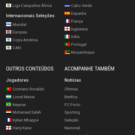
Liga Campeões África
Cabo Verde
Espanha
Internacionais Seleções
França
Mundial
Inglaterra
Europeu
Itália
Copa América
Portugal
CAN
Moçambique
OUTROS CONTEÚDOS
ACOMPANHE TAMBÉM
Jogadores
Notícias
Cristiano Ronaldo
Últimas
Lionel Messi
Benfica
Neymar
FC Porto
Mohamed Salah
Sporting
Kylian Mbappe
Seleção
Harry Kane
Nacional