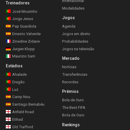
Internacional
Treinadores
Modalidades
José Mourinho
Jogos
Jorge Jesus
Pep Guardiola
Agenda
Ernesto Valverde
Jogos em direto
Zinedine Zidane
Probabilidades
Jurgen Klopp
Jogos na televisão
Maurizio Sarri
Mercado
Estádios
Notícias
Alvalade
Transferências
Dragão
Recordes
Luz
Prémios
Camp Nou
Bola de Ouro
Santiago Bernabéu
The Best FIFA
Anfield Road
Bota de Ouro
Etihad
Rankings
Old Trafford