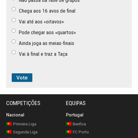
Não passa da fase de grupos
Chega aos 16 avos de final
Vai até aos «oitavos»
Pode chegar aos «quartos»
Ainda joga as meias-finais
Vai à final e traz a Taça
COMPETIÇÕES
EQUIPAS
Nacional
Portugal
Primeira Liga
Benfica
Segunda Liga
FC Porto