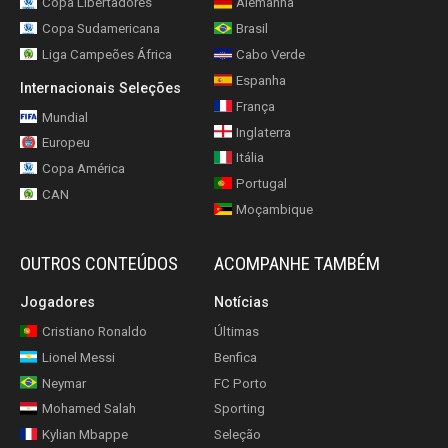
Copa Libertadores
Alemanha
Copa Sudamericana
Brasil
Liga Campeões África
Cabo Verde
Espanha
Internacionais Seleções
França
Mundial
Inglaterra
Europeu
Itália
Copa América
Portugal
CAN
Moçambique
OUTROS CONTEÚDOS
ACOMPANHE TAMBÉM
Jogadores
Notícias
Cristiano Ronaldo
Últimas
Lionel Messi
Benfica
Neymar
FC Porto
Mohamed Salah
Sporting
Kylian Mbappe
Seleção