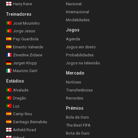
Harry Kane
Nacional
Internacional
Treinadores
Modalidades
José Mourinho
Jogos
Jorge Jesus
Pep Guardiola
Agenda
Ernesto Valverde
Jogos em direto
Zinedine Zidane
Probabilidades
Jurgen Klopp
Jogos na televisão
Maurizio Sarri
Mercado
Estádios
Notícias
Alvalade
Transferências
Dragão
Recordes
Luz
Prémios
Camp Nou
Bola de Ouro
Santiago Bernabéu
The Best FIFA
Anfield Road
Bota de Ouro
Etihad