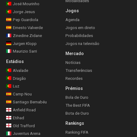
Modalidades
José Mourinho
Jogos
Jorge Jesus
Pep Guardiola
Agenda
Ernesto Valverde
Jogos em direto
Zinedine Zidane
Probabilidades
Jurgen Klopp
Jogos na televisão
Maurizio Sarri
Mercado
Estádios
Notícias
Alvalade
Transferências
Dragão
Recordes
Luz
Prémios
Camp Nou
Bola de Ouro
Santiago Bernabéu
The Best FIFA
Anfield Road
Bota de Ouro
Etihad
Rankings
Old Trafford
Ranking FIFA
Juventus Arena