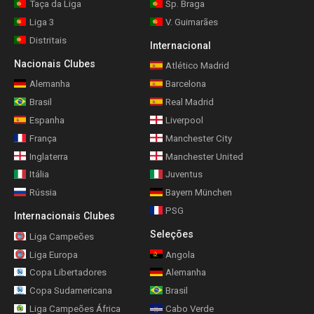
Taça da Liga
Sp. Braga
Liga 3
V. Guimarães
Distritais
Internacional
Nacionais Clubes
Atlético Madrid
Alemanha
Barcelona
Brasil
Real Madrid
Espanha
Liverpool
França
Manchester City
Inglaterra
Manchester United
Itália
Juventus
Rússia
Bayern München
PSG
Internacionais Clubes
Seleções
Liga Campeões
Liga Europa
Angola
Copa Libertadores
Alemanha
Copa Sudamericana
Brasil
Liga Campeões África
Cabo Verde