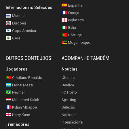
Espanha
Internacionais Seleções
França
Mundial
Inglaterra
Europeu
Itália
Copa América
Portugal
CAN
Moçambique
OUTROS CONTEÚDOS
ACOMPANHE TAMBÉM
Jogadores
Notícias
Cristiano Ronaldo
Últimas
Lionel Messi
Benfica
Neymar
FC Porto
Mohamed Salah
Sporting
Kylian Mbappe
Seleção
Harry Kane
Nacional
Internacional
Treinadores