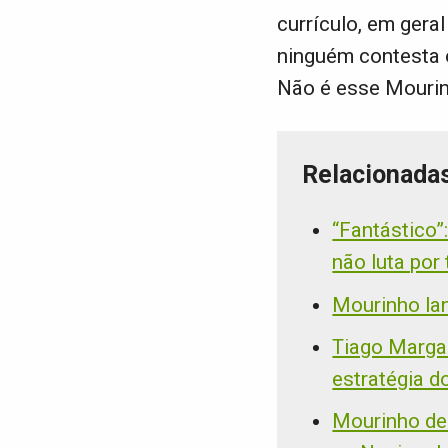
currículo, em gera
ninguém contesta o
Não é esse Mourinh
Relacionada
“Fantástico”
não luta por 
Mourinho la
Tiago Margar
estratégia d
Mourinho de