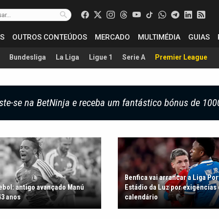
S
OUTROS CONTEÚDOS
MERCADO
MULTIMÉDIA
GUIAS
Bundesliga
La Liga
Ligue 1
Serie A
Premier League
ste-se na BetNinja e receba um fantástico bónus de 100
Benfica vai arrancar a Liga Po
tebol: antigo avançado Manú
Estádio da Luz por exigências
43 anos
calendário