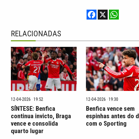
F
X
W
a
h
c
a
e
t
b
s
RELACIONADAS
o
A
o
p
k
p
12-04-2026 · 19:52
12-04-2026 · 19:30
SÍNTESE: Benfica
Benfica vence sem
continua invicto, Braga
espinhas antes do d
vence e consolida
com o Sporting
quarto lugar