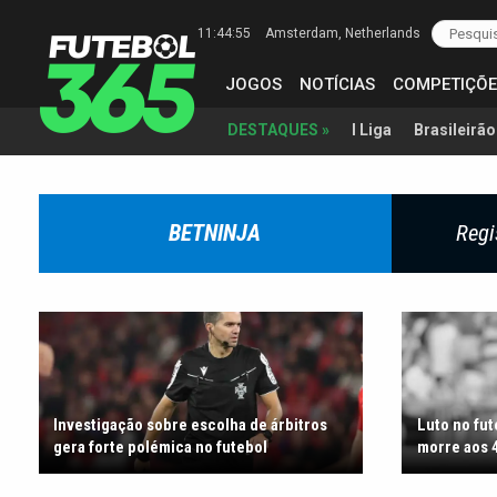
11:44:57
Amsterdam
, Netherlands
JOGOS
NOTÍCIAS
COMPETIÇÕE
I Liga
Brasileirão
DESTAQUES »
BETNINJA
Regi
Investigação sobre escolha de árbitros
Luto no fu
gera forte polémica no futebol
morre aos 