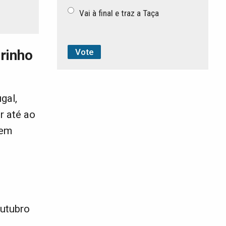
Vai à final e traz a Taça
rinho
gal,
r até ao
 em
outubro