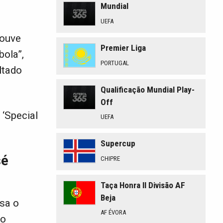
Mundial
UEFA
houve
Premier Liga
bola”,
PORTUGAL
ltado
Qualificação Mundial Play-
Off
 ‘Special
UEFA
Supercup
sé
CHIPRE
Taça Honra II Divisão AF
Beja
isa o
AF ÉVORA
no