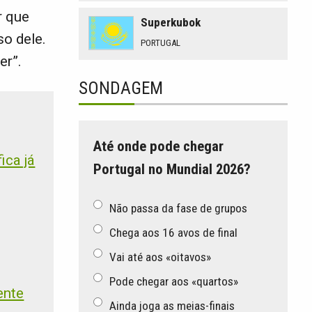
r que
Superkubok
so dele.
PORTUGAL
er”.
SONDAGEM
Até onde pode chegar
ica já
Portugal no Mundial 2026?
Não passa da fase de grupos
Chega aos 16 avos de final
Vai até aos «oitavos»
Pode chegar aos «quartos»
ente
Ainda joga as meias-finais