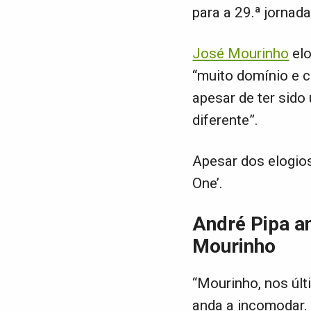
para a 29.ª jornad
José Mourinho
elo
“muito domínio e c
apesar de ter sido
diferente”.
Apesar dos elogios
One’.
André Pipa a
Mourinho
“Mourinho, nos últ
anda a incomodar.