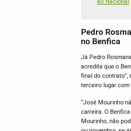
ao Nacional
Pedro Rosman
no Benfica
Já Pedro Rosmanin
acredita que o Ben
final do contrato”
terceiro lugar com 
“José Mourinho não
carreira. O Benfic
Mourinho, não pode
ou novembro, se a