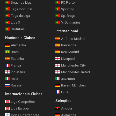
Segunda Liga
FC Porto
Taça Portugal
Sporting
Taça da Liga
Sp. Braga
Liga 3
V. Guimarães
Distritais
Internacional
Nacionais Clubes
Atlético Madrid
Alemanha
Barcelona
Brasil
Real Madrid
Espanha
Liverpool
França
Manchester City
Inglaterra
Manchester United
Itália
Juventus
Rússia
Bayern München
PSG
Internacionais Clubes
Seleções
Liga Campeões
Liga Europa
Angola
Copa Libertadores
Alemanha