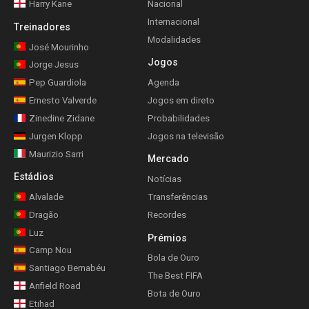
Harry Kane
Nacional
Internacional
Treinadores
Modalidades
José Mourinho
Jogos
Jorge Jesus
Pep Guardiola
Agenda
Ernesto Valverde
Jogos em direto
Zinedine Zidane
Probabilidades
Jurgen Klopp
Jogos na televisão
Maurizio Sarri
Mercado
Estádios
Notícias
Alvalade
Transferências
Dragão
Recordes
Luz
Prémios
Camp Nou
Bola de Ouro
Santiago Bernabéu
The Best FIFA
Anfield Road
Bota de Ouro
Etihad