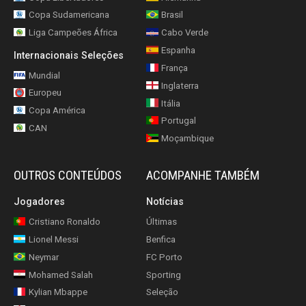
Copa Sudamericana
Brasil
Liga Campeões África
Cabo Verde
Espanha
Internacionais Seleções
França
Mundial
Inglaterra
Europeu
Itália
Copa América
Portugal
CAN
Moçambique
OUTROS CONTEÚDOS
ACOMPANHE TAMBÉM
Jogadores
Notícias
Cristiano Ronaldo
Últimas
Lionel Messi
Benfica
Neymar
FC Porto
Mohamed Salah
Sporting
Kylian Mbappe
Seleção