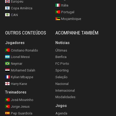
Europeu
Itália
Copa América
Portugal
CAN
Moçambique
OUTROS CONTEÚDOS
ACOMPANHE TAMBÉM
Jogadores
Notícias
Cristiano Ronaldo
Últimas
Lionel Messi
Benfica
Neymar
FC Porto
Mohamed Salah
Sporting
Kylian Mbappe
Seleção
Harry Kane
Nacional
Internacional
Treinadores
Modalidades
José Mourinho
Jogos
Jorge Jesus
Pep Guardiola
Agenda