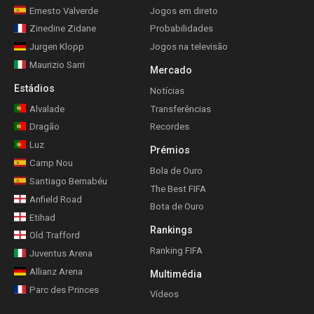
Ernesto Valverde
Jogos em direto
Zinedine Zidane
Probabilidades
Jurgen Klopp
Jogos na televisão
Maurizio Sarri
Mercado
Estádios
Notícias
Alvalade
Transferências
Dragão
Recordes
Luz
Prémios
Camp Nou
Bola de Ouro
Santiago Bernabéu
The Best FIFA
Anfield Road
Bota de Ouro
Etihad
Rankings
Old Trafford
Ranking FIFA
Juventus Arena
Allianz Arena
Multimédia
Parc des Princes
Vídeos