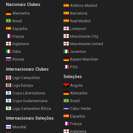
Nacionais Clubes
Atlético Madrid
Alemanha
Barcelona
Brasil
Real Madrid
Espanha
Liverpool
França
Manchester City
Inglaterra
Manchester United
Itália
Juventus
Rússia
Bayern München
PSG
Internacionais Clubes
Seleções
Liga Campeões
Liga Europa
Angola
Copa Libertadores
Alemanha
Copa Sudamericana
Brasil
Liga Campeões África
Cabo Verde
Espanha
Internacionais Seleções
França
Mundial
Inglaterra