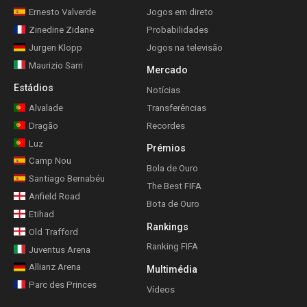
Ernesto Valverde
Jogos em direto
Zinedine Zidane
Probabilidades
Jurgen Klopp
Jogos na televisão
Maurizio Sarri
Mercado
Estádios
Notícias
Alvalade
Transferências
Dragão
Recordes
Luz
Prémios
Camp Nou
Bola de Ouro
Santiago Bernabéu
The Best FIFA
Anfield Road
Bota de Ouro
Etihad
Rankings
Old Trafford
Ranking FIFA
Juventus Arena
Allianz Arena
Multimédia
Parc des Princes
Vídeos