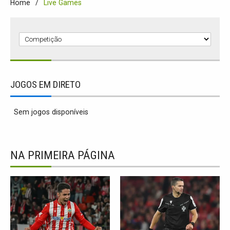
Home
Live Games
C
o
m
JOGOS EM DIRETO
p
e
Sem jogos disponíveis
t
i
ç
NA PRIMEIRA PÁGINA
ã
o