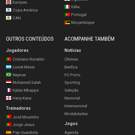
Europeu
Itália
Copa América
Portugal
CAN
Moçambique
OUTROS CONTEÚDOS
ACOMPANHE TAMBÉM
Jogadores
Notícias
Cristiano Ronaldo
Últimas
Lionel Messi
Benfica
Neymar
FC Porto
Mohamed Salah
Sporting
Kylian Mbappe
Seleção
Harry Kane
Nacional
Internacional
Treinadores
Modalidades
José Mourinho
Jogos
Jorge Jesus
Pep Guardiola
Agenda