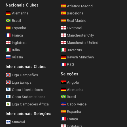
Nacionais Clubes
Atlético Madrid
Alemanha
Barcelona
Brasil
Real Madrid
Espanha
Liverpool
França
Manchester City
Inglaterra
Manchester United
Itália
Juventus
Rússia
Bayern München
PSG
Internacionais Clubes
Seleções
Liga Campeões
Liga Europa
Angola
Copa Libertadores
Alemanha
Copa Sudamericana
Brasil
Liga Campeões África
Cabo Verde
Espanha
Internacionais Seleções
França
Mundial
Inglaterra