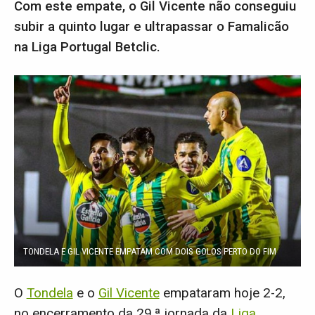
Com este empate, o Gil Vicente não conseguiu
subir a quinto lugar e ultrapassar o Famalicão
na Liga Portugal Betclic.
TONDELA E GIL VICENTE EMPATAM COM DOIS GOLOS PERTO DO FIM
O
Tondela
e o
Gil Vicente
empataram hoje 2-2,
no encerramento da 29.ª jornada da
Liga