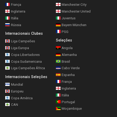
França
Manchester City
Inglaterra
Manchester United
Itália
Juventus
Rússia
Bayern München
PSG
Internacionais Clubes
Seleções
Liga Campeões
Liga Europa
Angola
Copa Libertadores
Alemanha
Copa Sudamericana
Brasil
Liga Campeões África
Cabo Verde
Espanha
Internacionais Seleções
França
Mundial
Inglaterra
Europeu
Itália
Copa América
Portugal
CAN
Moçambique