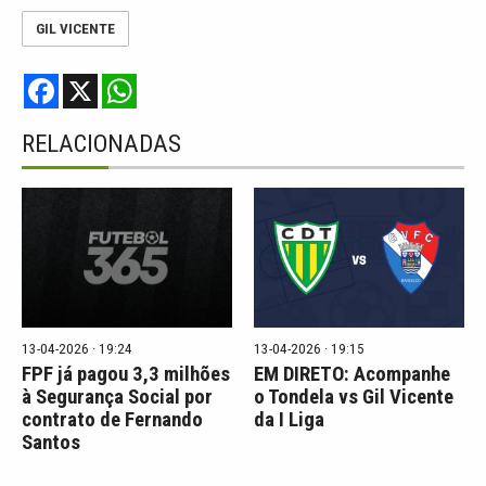
GIL VICENTE
F
X
W
a
h
c
a
e
t
RELACIONADAS
b
s
o
A
o
p
k
p
13-04-2026 · 19:24
13-04-2026 · 19:15
FPF já pagou 3,3 milhões
EM DIRETO: Acompanhe
à Segurança Social por
o Tondela vs Gil Vicente
contrato de Fernando
da I Liga
Santos