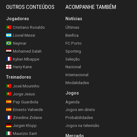
OUTROS CONTEÚDOS
ACOMPANHE TAMBÉM
Jogadores
Notícias
Cristiano Ronaldo
Últimas
Lionel Messi
Benfica
Neymar
FC Porto
Mohamed Salah
Sporting
Kylian Mbappe
Seleção
Harry Kane
Nacional
Internacional
Treinadores
Modalidades
José Mourinho
Jogos
Jorge Jesus
Pep Guardiola
Agenda
Ernesto Valverde
Jogos em direto
Zinedine Zidane
Probabilidades
Jurgen Klopp
Jogos na televisão
Maurizio Sarri
Mercado