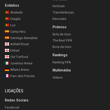
Estádios
Notícias
Alvalade
Transferências
Dragão
Recordes
Luz
Prémios
Camp Nou
Bola de Ouro
Santiago Bernabéu
The Best FIFA
Anfield Road
Bota de Ouro
Etihad
Rankings
Old Trafford
Ranking FIFA
Juventus Arena
Allianz Arena
Multimédia
Parc des Princes
Vídeos
LIGAÇÕES
Redes Sociais
Facebook