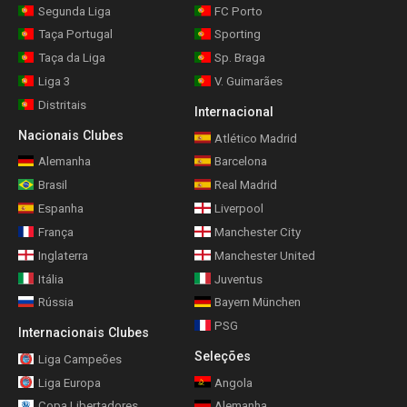
Segunda Liga
FC Porto
Taça Portugal
Sporting
Taça da Liga
Sp. Braga
Liga 3
V. Guimarães
Distritais
Internacional
Nacionais Clubes
Atlético Madrid
Alemanha
Barcelona
Brasil
Real Madrid
Espanha
Liverpool
França
Manchester City
Inglaterra
Manchester United
Itália
Juventus
Rússia
Bayern München
PSG
Internacionais Clubes
Seleções
Liga Campeões
Liga Europa
Angola
Copa Libertadores
Alemanha