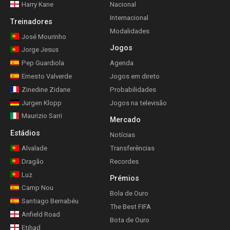
Harry Kane
Nacional
Internacional
Treinadores
Modalidades
José Mourinho
Jogos
Jorge Jesus
Pep Guardiola
Agenda
Ernesto Valverde
Jogos em direto
Zinedine Zidane
Probabilidades
Jurgen Klopp
Jogos na televisão
Maurizio Sarri
Mercado
Estádios
Notícias
Alvalade
Transferências
Dragão
Recordes
Luz
Prémios
Camp Nou
Bola de Ouro
Santiago Bernabéu
The Best FIFA
Anfield Road
Bota de Ouro
Etihad