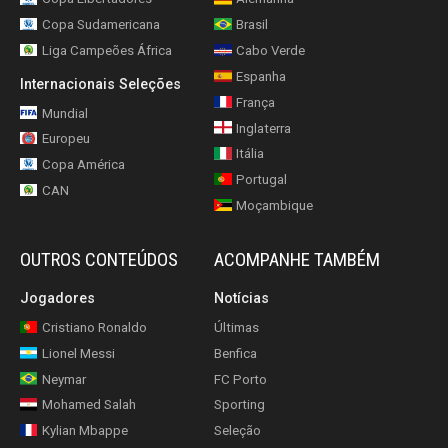
Copa Sudamericana
Brasil
Liga Campeões África
Cabo Verde
Espanha
Internacionais Seleções
França
Mundial
Inglaterra
Europeu
Itália
Copa América
Portugal
CAN
Moçambique
OUTROS CONTEÚDOS
ACOMPANHE TAMBÉM
Jogadores
Notícias
Cristiano Ronaldo
Últimas
Lionel Messi
Benfica
Neymar
FC Porto
Mohamed Salah
Sporting
Kylian Mbappe
Seleção