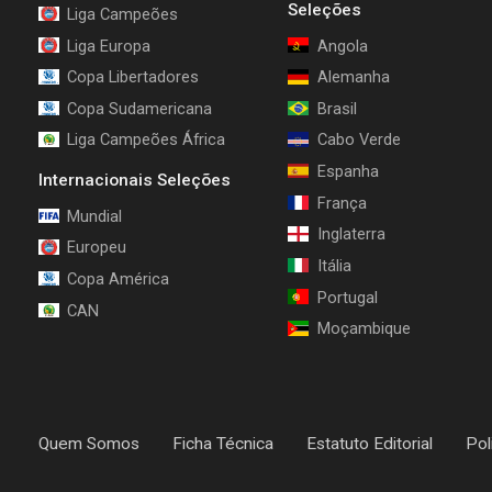
Seleções
Liga Campeões
Liga Europa
Angola
Copa Libertadores
Alemanha
Copa Sudamericana
Brasil
Liga Campeões África
Cabo Verde
Espanha
Internacionais Seleções
França
Mundial
Inglaterra
Europeu
Itália
Copa América
Portugal
CAN
Moçambique
Quem Somos
Ficha Técnica
Estatuto Editorial
Pol