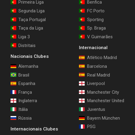
Primeira Liga
Benfica
Segunda Liga
FC Porto
Taça Portugal
Sporting
Taça da Liga
Sp. Braga
Liga 3
V. Guimarães
Distritais
Internacional
Nacionais Clubes
Atlético Madrid
Alemanha
Barcelona
Brasil
Real Madrid
Espanha
Liverpool
França
Manchester City
Inglaterra
Manchester United
Itália
Juventus
Rússia
Bayern München
PSG
Internacionais Clubes