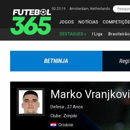
00:23:20
Amsterdam
, Netherlands
JOGOS
NOTÍCIAS
COMPETIÇÕE
I Liga
Brasileirão
DESTAQUES »
BETNINJA
Regi
Marko Vranjkov
Defesa , 27 Anos
Clube:
Zrinjski
Croácia