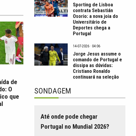
Sporting de Lisboa
contrata Sebastián
Osorio: a nova joia do
Universitário de
Deportes chega a
Portugal
14-07-2026 · 04:06
Jorge Jesus assume o
comando de Portugal e
dissipa as dúvidas:
Cristiano Ronaldo
continuará na seleção
aída de
do: O
SONDAGEM
ico que
l
Até onde pode chegar
Portugal no Mundial 2026?