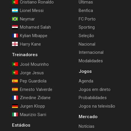
Cristiano Ronaldo
Últimas
Lionel Messi
Benfica
Neymar
FC Porto
Mohamed Salah
Sporting
Kylian Mbappe
Seleção
Harry Kane
Nacional
Internacional
Treinadores
Modalidades
José Mourinho
Jogos
Jorge Jesus
Pep Guardiola
Agenda
Ernesto Valverde
Jogos em direto
Zinedine Zidane
Probabilidades
Jurgen Klopp
Jogos na televisão
Maurizio Sarri
Mercado
Estádios
Notícias