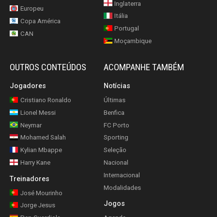
Inglaterra
Europeu
Itália
Copa América
Portugal
CAN
Moçambique
OUTROS CONTEÚDOS
ACOMPANHE TAMBÉM
Jogadores
Notícias
Cristiano Ronaldo
Últimas
Lionel Messi
Benfica
Neymar
FC Porto
Mohamed Salah
Sporting
Kylian Mbappe
Seleção
Harry Kane
Nacional
Internacional
Treinadores
Modalidades
José Mourinho
Jogos
Jorge Jesus