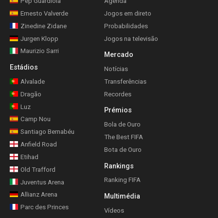
Pep Guardiola
Agenda
Ernesto Valverde
Jogos em direto
Zinedine Zidane
Probabilidades
Jurgen Klopp
Jogos na televisão
Maurizio Sarri
Mercado
Estádios
Notícias
Alvalade
Transferências
Dragão
Recordes
Luz
Prémios
Camp Nou
Bola de Ouro
Santiago Bernabéu
The Best FIFA
Anfield Road
Bota de Ouro
Etihad
Rankings
Old Trafford
Ranking FIFA
Juventus Arena
Allianz Arena
Multimédia
Parc des Princes
Vídeos