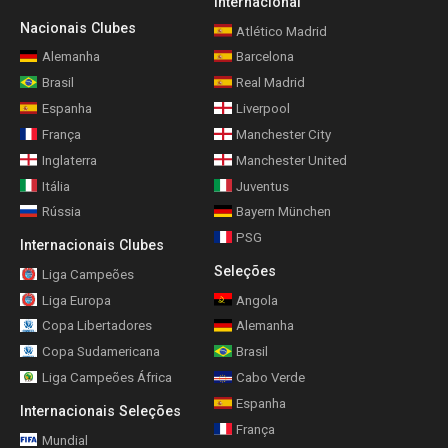
Internacional
Nacionais Clubes
Atlético Madrid
Alemanha
Barcelona
Brasil
Real Madrid
Espanha
Liverpool
França
Manchester City
Inglaterra
Manchester United
Itália
Juventus
Rússia
Bayern München
PSG
Internacionais Clubes
Seleções
Liga Campeões
Liga Europa
Angola
Copa Libertadores
Alemanha
Copa Sudamericana
Brasil
Liga Campeões África
Cabo Verde
Espanha
Internacionais Seleções
França
Mundial