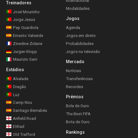
Internacional
Treinadores
Modalidades
José Mourinho
Jogos
Jorge Jesus
Pep Guardiola
Agenda
Ernesto Valverde
Jogos em direto
Zinedine Zidane
Probabilidades
Jurgen Klopp
Jogos na televisão
Maurizio Sarri
Mercado
Estádios
Notícias
Alvalade
Transferências
Dragão
Recordes
Luz
Prémios
Camp Nou
Bola de Ouro
Santiago Bernabéu
The Best FIFA
Anfield Road
Bota de Ouro
Etihad
Rankings
Old Trafford