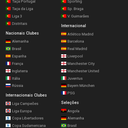
Taça Portugal
Sporting
Taça da Liga
Sp. Braga
Liga 3
V. Guimarães
Distritais
Internacional
Nacionais Clubes
Atlético Madrid
Alemanha
Barcelona
Brasil
Real Madrid
Espanha
Liverpool
França
Manchester City
Inglaterra
Manchester United
Itália
Juventus
Rússia
Bayern München
PSG
Internacionais Clubes
Seleções
Liga Campeões
Liga Europa
Angola
Copa Libertadores
Alemanha
Copa Sudamericana
Brasil