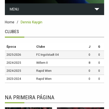
MENU
Home
Dennis Kaygin
CLUBES
Época
Clube
J
G
2025-2026
FC Ingolstadt 04
0
0
2024-2025
Willem II
8
0
2024-2025
Rapid Wien
0
0
2023-2024
Rapid Wien
0
0
NA PRIMEIRA PÁGINA