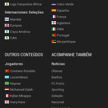
Liga Campeões África
Cabo Verde
Espanha
Internacionais Seleções
França
Mundial
Inglaterra
Europeu
Itália
Copa América
Portugal
CAN
Moçambique
OUTROS CONTEÚDOS
ACOMPANHE TAMBÉM
Jogadores
Notícias
Cristiano Ronaldo
Últimas
Lionel Messi
Benfica
Neymar
FC Porto
Mohamed Salah
Sporting
Kylian Mbappe
Seleção
Harry Kane
Nacional