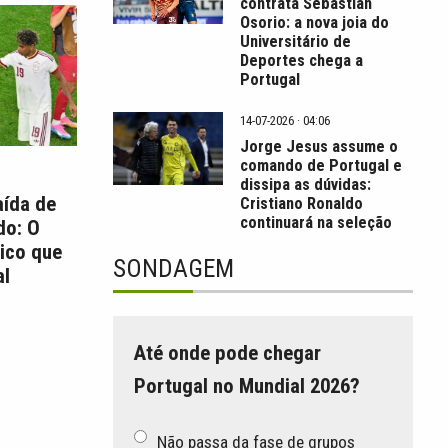
contrata Sebastián
Osorio: a nova joia do
Universitário de
Deportes chega a
Portugal
14-07-2026 · 04:06
Jorge Jesus assume o
comando de Portugal e
dissipa as dúvidas:
aída de
Cristiano Ronaldo
continuará na seleção
do: O
ico que
SONDAGEM
l
Até onde pode chegar
Portugal no Mundial 2026?
Não passa da fase de grupos