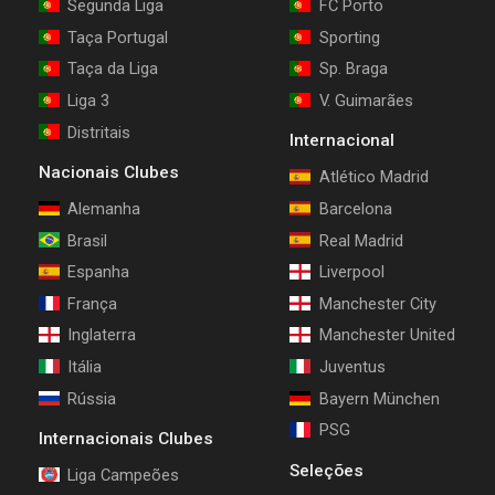
Segunda Liga
FC Porto
Taça Portugal
Sporting
Taça da Liga
Sp. Braga
Liga 3
V. Guimarães
Distritais
Internacional
Nacionais Clubes
Atlético Madrid
Alemanha
Barcelona
Brasil
Real Madrid
Espanha
Liverpool
França
Manchester City
Inglaterra
Manchester United
Itália
Juventus
Rússia
Bayern München
PSG
Internacionais Clubes
Seleções
Liga Campeões