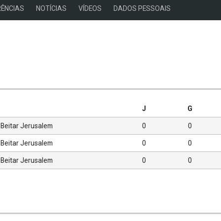
ÊNCIAS
NOTÍCIAS
VÍDEOS
DADOS PESSOAIS
s
J
G
Beitar Jerusalem
0
0
Beitar Jerusalem
0
0
Beitar Jerusalem
0
0