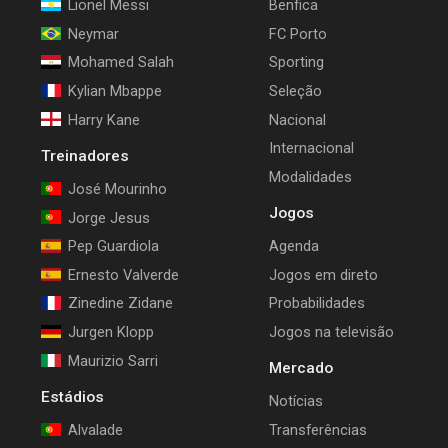
Lionel Messi
Benfica
Neymar
FC Porto
Mohamed Salah
Sporting
Kylian Mbappe
Seleção
Harry Kane
Nacional
Internacional
Treinadores
Modalidades
José Mourinho
Jogos
Jorge Jesus
Pep Guardiola
Agenda
Ernesto Valverde
Jogos em direto
Zinedine Zidane
Probabilidades
Jurgen Klopp
Jogos na televisão
Maurizio Sarri
Mercado
Estádios
Notícias
Alvalade
Transferências