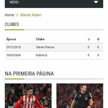
MENU
Home
Marián Adam
CLUBES
Época
Clube
J
G
2012-2013
Tatran Presov
0
0
2005-2006
Dubnica
0
0
NA PRIMEIRA PÁGINA