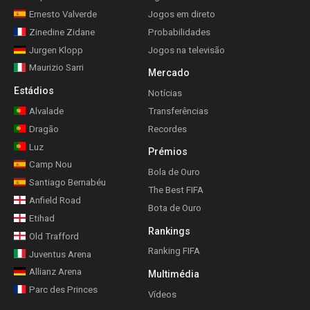
Ernesto Valverde
Jogos em direto
Zinedine Zidane
Probabilidades
Jurgen Klopp
Jogos na televisão
Maurizio Sarri
Mercado
Estádios
Notícias
Alvalade
Transferências
Dragão
Recordes
Luz
Prémios
Camp Nou
Bola de Ouro
Santiago Bernabéu
The Best FIFA
Anfield Road
Bota de Ouro
Etihad
Rankings
Old Trafford
Ranking FIFA
Juventus Arena
Allianz Arena
Multimédia
Parc des Princes
Vídeos