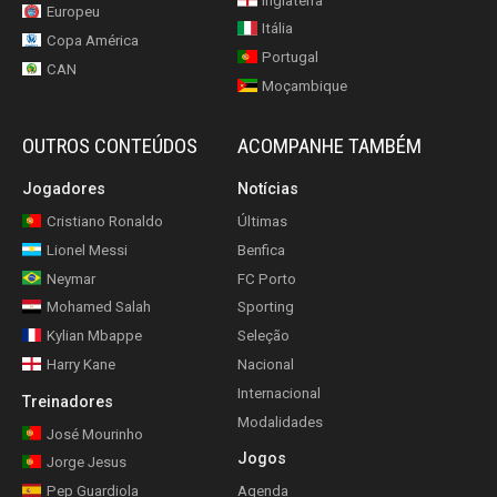
Inglaterra
Europeu
Itália
Copa América
Portugal
CAN
Moçambique
OUTROS CONTEÚDOS
ACOMPANHE TAMBÉM
Jogadores
Notícias
Cristiano Ronaldo
Últimas
Lionel Messi
Benfica
Neymar
FC Porto
Mohamed Salah
Sporting
Kylian Mbappe
Seleção
Harry Kane
Nacional
Internacional
Treinadores
Modalidades
José Mourinho
Jogos
Jorge Jesus
Pep Guardiola
Agenda