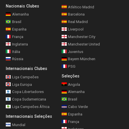
Nacionais Clubes
Atlético Madrid
Alemanha
Barcelona
Brasil
Real Madrid
Espanha
Liverpool
França
Manchester City
Inglaterra
Manchester United
Itália
Juventus
Rússia
Bayern München
PSG
Internacionais Clubes
Seleções
Liga Campeões
Liga Europa
Angola
Copa Libertadores
Alemanha
Copa Sudamericana
Brasil
Liga Campeões África
Cabo Verde
Espanha
Internacionais Seleções
França
Mundial