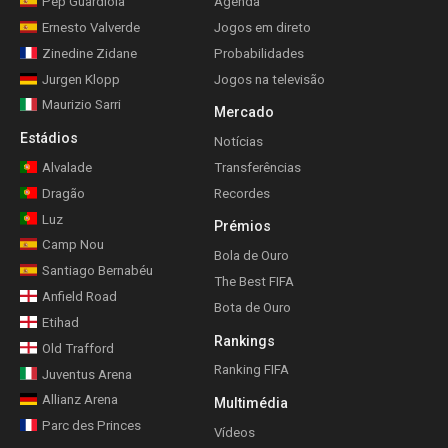
Pep Guardiola
Agenda
Ernesto Valverde
Jogos em direto
Zinedine Zidane
Probabilidades
Jurgen Klopp
Jogos na televisão
Maurizio Sarri
Mercado
Estádios
Notícias
Alvalade
Transferências
Dragão
Recordes
Luz
Prémios
Camp Nou
Bola de Ouro
Santiago Bernabéu
The Best FIFA
Anfield Road
Bota de Ouro
Etihad
Rankings
Old Trafford
Ranking FIFA
Juventus Arena
Allianz Arena
Multimédia
Parc des Princes
Vídeos