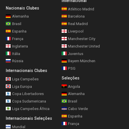
Internacional
Nacionais Clubes
Atlético Madrid
Alemanha
Barcelona
Brasil
Real Madrid
Espanha
Liverpool
França
Manchester City
Inglaterra
Manchester United
Itália
Juventus
Rússia
Bayern München
PSG
Internacionais Clubes
Seleções
Liga Campeões
Liga Europa
Angola
Copa Libertadores
Alemanha
Copa Sudamericana
Brasil
Liga Campeões África
Cabo Verde
Espanha
Internacionais Seleções
França
Mundial