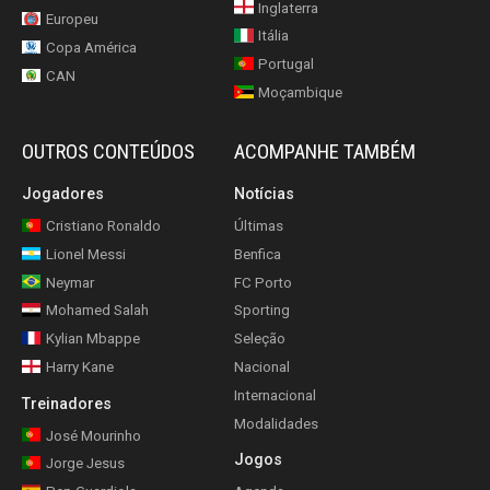
Inglaterra
Europeu
Itália
Copa América
Portugal
CAN
Moçambique
OUTROS CONTEÚDOS
ACOMPANHE TAMBÉM
Jogadores
Notícias
Cristiano Ronaldo
Últimas
Lionel Messi
Benfica
Neymar
FC Porto
Mohamed Salah
Sporting
Kylian Mbappe
Seleção
Harry Kane
Nacional
Internacional
Treinadores
Modalidades
José Mourinho
Jogos
Jorge Jesus