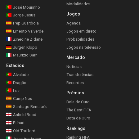
Modalidades
José Mourinho
Jogos
Jorge Jesus
Pep Guardiola
Agenda
Ernesto Valverde
Jogos em direto
Zinedine Zidane
Probabilidades
Jurgen Klopp
Jogos na televisão
Maurizio Sarri
Mercado
Estádios
Notícias
Alvalade
Transferências
Dragão
Recordes
Luz
Prémios
Camp Nou
Bola de Ouro
Santiago Bernabéu
The Best FIFA
Anfield Road
Bota de Ouro
Etihad
Rankings
Old Trafford
Ranking FIFA
Juventus Arena