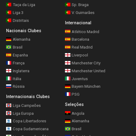
Taça da Liga
Sp. Braga
Liga 3
V. Guimarães
Distritais
Internacional
Nacionais Clubes
Atlético Madrid
Alemanha
Barcelona
Brasil
Real Madrid
Espanha
Liverpool
França
Manchester City
Inglaterra
Manchester United
Itália
Juventus
Rússia
Bayern München
PSG
Internacionais Clubes
Seleções
Liga Campeões
Liga Europa
Angola
Copa Libertadores
Alemanha
Copa Sudamericana
Brasil