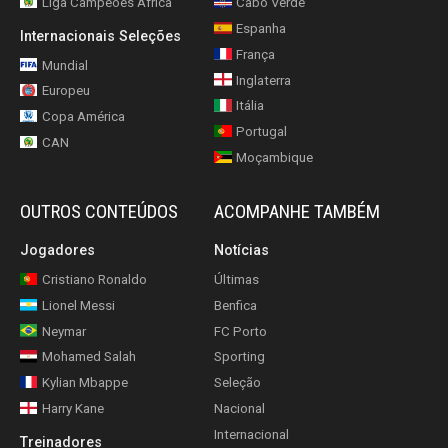
Liga Campeões África
Cabo Verde
Espanha
Internacionais Seleções
França
Mundial
Inglaterra
Europeu
Itália
Copa América
Portugal
CAN
Moçambique
OUTROS CONTEÚDOS
ACOMPANHE TAMBÉM
Jogadores
Notícias
Cristiano Ronaldo
Últimas
Lionel Messi
Benfica
Neymar
FC Porto
Mohamed Salah
Sporting
Kylian Mbappe
Seleção
Harry Kane
Nacional
Internacional
Treinadores