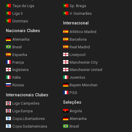
Taça da Liga
Sp. Braga
Liga 3
V. Guimarães
Distritais
Internacional
Nacionais Clubes
Atlético Madrid
Alemanha
Barcelona
Brasil
Real Madrid
Espanha
Liverpool
França
Manchester City
Inglaterra
Manchester United
Itália
Juventus
Rússia
Bayern München
PSG
Internacionais Clubes
Seleções
Liga Campeões
Liga Europa
Angola
Copa Libertadores
Alemanha
Copa Sudamericana
Brasil