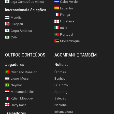
Liga Campeões África
Cabo Verde
Espanha
Internacionais Seleções
França
Mundial
Inglaterra
Europeu
Itália
Copa América
Portugal
CAN
Moçambique
OUTROS CONTEÚDOS
ACOMPANHE TAMBÉM
Jogadores
Notícias
Cristiano Ronaldo
Últimas
Lionel Messi
Benfica
Neymar
FC Porto
Mohamed Salah
Sporting
Kylian Mbappe
Seleção
Harry Kane
Nacional
Internacional
Treinadores