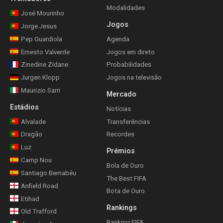
Modalidades
José Mourinho
Jogos
Jorge Jesus
Pep Guardiola
Agenda
Ernesto Valverde
Jogos em direto
Zinedine Zidane
Probabilidades
Jurgen Klopp
Jogos na televisão
Maurizio Sarri
Mercado
Estádios
Notícias
Alvalade
Transferências
Dragão
Recordes
Luz
Prémios
Camp Nou
Bola de Ouro
Santiago Bernabéu
The Best FIFA
Anfield Road
Bota de Ouro
Etihad
Rankings
Old Trafford
Ranking FIFA