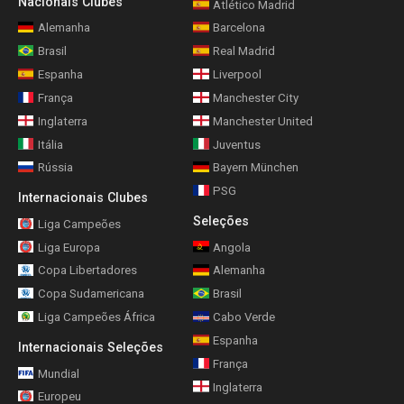
Nacionais Clubes
Atlético Madrid
Alemanha
Barcelona
Brasil
Real Madrid
Espanha
Liverpool
França
Manchester City
Inglaterra
Manchester United
Itália
Juventus
Rússia
Bayern München
PSG
Internacionais Clubes
Seleções
Liga Campeões
Liga Europa
Angola
Copa Libertadores
Alemanha
Copa Sudamericana
Brasil
Liga Campeões África
Cabo Verde
Espanha
Internacionais Seleções
França
Mundial
Inglaterra
Europeu