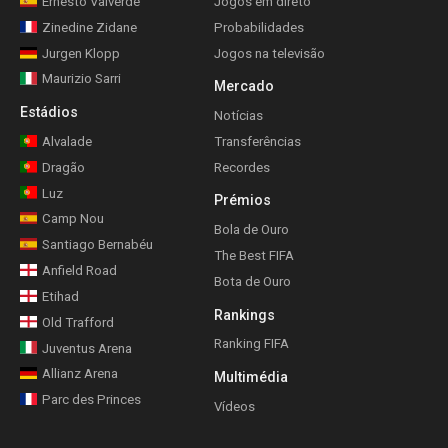
Ernesto Valverde
Jogos em direto
Zinedine Zidane
Probabilidades
Jurgen Klopp
Jogos na televisão
Maurizio Sarri
Mercado
Estádios
Notícias
Alvalade
Transferências
Dragão
Recordes
Luz
Prémios
Camp Nou
Bola de Ouro
Santiago Bernabéu
The Best FIFA
Anfield Road
Bota de Ouro
Etihad
Rankings
Old Trafford
Ranking FIFA
Juventus Arena
Allianz Arena
Multimédia
Parc des Princes
Vídeos