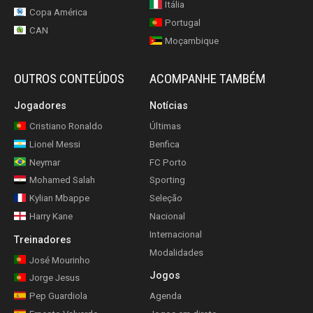
Itália
Copa América
Portugal
CAN
Moçambique
OUTROS CONTEÚDOS
ACOMPANHE TAMBÉM
Jogadores
Notícias
Cristiano Ronaldo
Últimas
Lionel Messi
Benfica
Neymar
FC Porto
Mohamed Salah
Sporting
Kylian Mbappe
Seleção
Harry Kane
Nacional
Internacional
Treinadores
Modalidades
José Mourinho
Jogos
Jorge Jesus
Pep Guardiola
Agenda