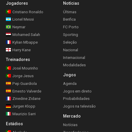
Jogadores
Notícias
Cristiano Ronaldo
Últimas
Lionel Messi
Benfica
Neymar
FC Porto
Mohamed Salah
Sporting
Kylian Mbappe
Seleção
Harry Kane
Nacional
Internacional
Treinadores
Modalidades
José Mourinho
Jogos
Jorge Jesus
Pep Guardiola
Agenda
Ernesto Valverde
Jogos em direto
Zinedine Zidane
Probabilidades
Jurgen Klopp
Jogos na televisão
Maurizio Sarri
Mercado
Estádios
Notícias