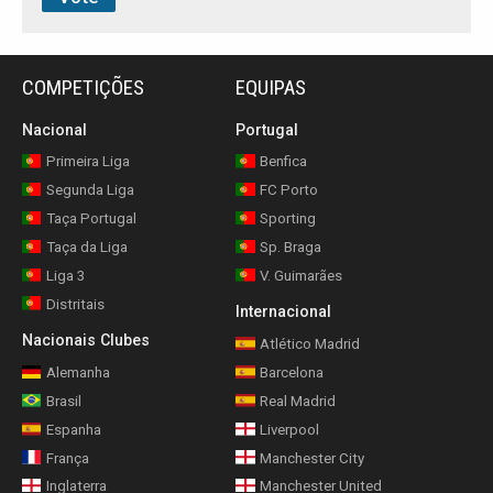
COMPETIÇÕES
EQUIPAS
Nacional
Portugal
Primeira Liga
Benfica
Segunda Liga
FC Porto
Taça Portugal
Sporting
Taça da Liga
Sp. Braga
Liga 3
V. Guimarães
Distritais
Internacional
Nacionais Clubes
Atlético Madrid
Alemanha
Barcelona
Brasil
Real Madrid
Espanha
Liverpool
França
Manchester City
Inglaterra
Manchester United