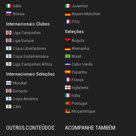
Itália
Juventus
Rússia
Bayern München
PSG
Internacionais Clubes
Seleções
Liga Campeões
Liga Europa
Angola
Copa Libertadores
Alemanha
Copa Sudamericana
Brasil
Liga Campeões África
Cabo Verde
Espanha
Internacionais Seleções
França
Mundial
Inglaterra
Europeu
Itália
Copa América
Portugal
CAN
Moçambique
OUTROS CONTEÚDOS
ACOMPANHE TAMBÉM