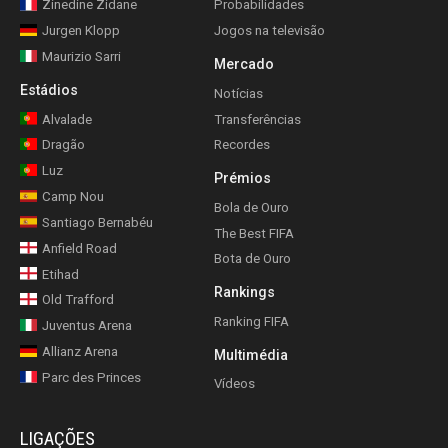
Zinedine Zidane
Probabilidades
Jurgen Klopp
Jogos na televisão
Maurizio Sarri
Mercado
Estádios
Notícias
Alvalade
Transferências
Dragão
Recordes
Luz
Prémios
Camp Nou
Bola de Ouro
Santiago Bernabéu
The Best FIFA
Anfield Road
Bota de Ouro
Etihad
Rankings
Old Trafford
Ranking FIFA
Juventus Arena
Allianz Arena
Multimédia
Parc des Princes
Vídeos
LIGAÇÕES