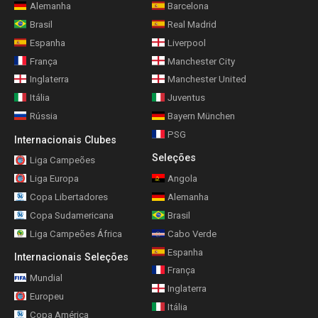
Alemanha
Barcelona
Brasil
Real Madrid
Espanha
Liverpool
França
Manchester City
Inglaterra
Manchester United
Itália
Juventus
Rússia
Bayern München
PSG
Internacionais Clubes
Seleções
Liga Campeões
Liga Europa
Angola
Copa Libertadores
Alemanha
Copa Sudamericana
Brasil
Liga Campeões África
Cabo Verde
Espanha
Internacionais Seleções
França
Mundial
Inglaterra
Europeu
Itália
Copa América