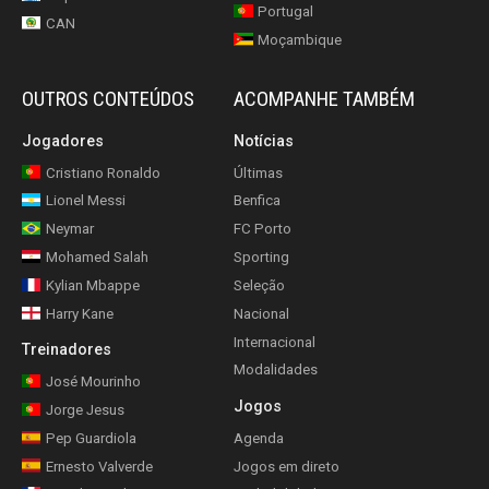
Portugal
CAN
Moçambique
OUTROS CONTEÚDOS
ACOMPANHE TAMBÉM
Jogadores
Notícias
Cristiano Ronaldo
Últimas
Lionel Messi
Benfica
Neymar
FC Porto
Mohamed Salah
Sporting
Kylian Mbappe
Seleção
Harry Kane
Nacional
Internacional
Treinadores
Modalidades
José Mourinho
Jogos
Jorge Jesus
Pep Guardiola
Agenda
Ernesto Valverde
Jogos em direto